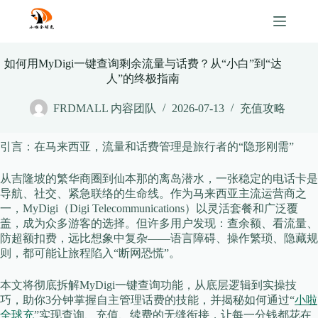
Skip
to
content
如何用MyDigi一键查询剩余流量与话费？从“小白”到“达
人”的终极指南
FRDMALL 内容团队
2026-07-13
充值攻略
​引言：在马来西亚，流量和话费管理是旅行者的“隐形刚需”​​
从吉隆坡的繁华商圈到仙本那的离岛潜水，一张稳定的电话卡是
导航、社交、紧急联络的生命线。作为马来西亚主流运营商之
一，MyDigi（Digi Telecommunications）以灵活套餐和广泛覆
盖，成为众多游客的选择。但许多用户发现：查余额、看流量、
防超额扣费，远比想象中复杂——语言障碍、操作繁琐、隐藏规
则，都可能让旅程陷入“断网恐慌”。
本文将彻底拆解MyDigi一键查询功能，从底层逻辑到实操技
巧，助你3分钟掌握自主管理话费的技能，并揭秘如何通过“
小啦
全球充
”实现查询、充值、续费的无缝衔接，让每一分钱都花在