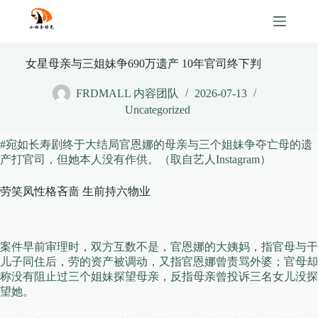
Skip
to
content
女星母亲与三姐妹争690万遗产 10年官司终下判
FRDMALL 内容团队
2026-07-13
Uncategorized
#宛如长寿剧终于大结局
官恩娜的母亲与三个姐妹争夺亡母的遗
产打官司，但她本人没有作供。（取自艺人Instagram）
劳笑凤性格吝啬 生前持六物业
案件早前审理时，双方互数不是，官恩娜的大姨妈，指官母与干
儿子同住后，劳的资产被调动，又指官恩娜曾责骂外婆；官母却
称没有阻止过三个姐妹探望母亲，反指母亲曾投诉三名女儿没探
望她。