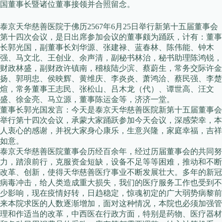
国董事长暨诸位董事接领并合照留念。
泰京天华慈善医院于佛历2567年6月25日举行新第十五届董事会
第十四次会议，是日出席参加会议的董事颇为踊跃，计有：董事
长郭光国，副董事长刘华源、张建禄、蓝春林、陈伟能、钟木
强、马文北、王创业、余声清，副秘书林治，秘书助理陈鸿锐，
财政林盛，副财政许镇南，稽核陆少滨、蔡蔚生，常务交际许金
扬、郭明忠、侯映辉、黄维庆、李炎炎、萧鸿洽、蔡民强、李楚
煊，常务董事王志民、张松山、吕木龙（代）、谭世高、汪文
盛、徐金亮、马立源，董事陈运金等，济济一堂。
董事长郭光国发言：今天是泰京天华慈善医院新第十五届董事会
举行第十四次会议，承蒙大家踊跃参加今天会议，深感荣幸，本
人衷心的感谢，并祝大家身心康乐，生意兴隆，家庭幸福，吉祥
如意。
泰京天华慈善医院董事会历经百余年，经过历届董事会的共同努
力，踏浪前行，克服资金短缺，设备不足等等困难，推动和不断
改革、创新，使得天华慈善医疗事业不断发展壮大。多年的新冠
病毒冲击，给人类造成重大损失，我们的医疗服务工作也受到不
少影响，现在疫情好转，日趋稳定，惊魂初定的广大弱势病黎前
来本院求医的人数逐渐增加，面对这种情况，本院也必须加强管
理和作适当的改革，中西医在行政方面，特别是药物、医疗器材