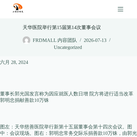
Skip
to
content
天华医院举行第15届第14次董事会议
FRDMALL 内容团队
2026-07-13
Uncategorized
六月 28, 2024
董事长郭光国发言称为因应就医人数日增 院方将进行适当改革
郭明忠捐献善款10万铢
图左：天华慈善医院举行新第十五届董事会第十四次会议。图
中：会议现场。图右：郭明忠常务交际乐捐善款10万铢，由郭光