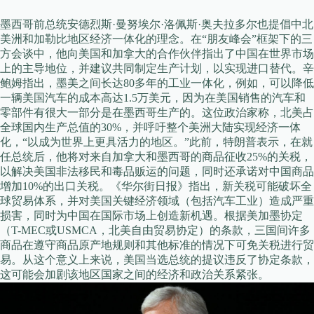
墨西哥前总统安德烈斯·曼努埃尔·洛佩斯·奥夫拉多尔也提倡中北
美洲和加勒比地区经济一体化的理念。在“朋友峰会”框架下的三
方会谈中，他向美国和加拿大的合作伙伴指出了中国在世界市场
上的主导地位，并建议共同制定生产计划，以实现进口替代。辛
鲍姆指出，墨美之间长达80多年的工业一体化，例如，可以降低
一辆美国汽车的成本高达1.5万美元，因为在美国销售的汽车和
零部件有很大一部分是在墨西哥生产的。这位政治家称，北美占
全球国内生产总值的30%，并呼吁整个美洲大陆实现经济一体
化，“以成为世界上更具活力的地区。”此前，特朗普表示，在就
任总统后，他将对来自加拿大和墨西哥的商品征收25%的关税，
以解决美国非法移民和毒品贩运的问题，同时还承诺对中国商品
增加10%的出口关税。《华尔街日报》指出，新关税可能破坏全
球贸易体系，并对美国关键经济领域（包括汽车工业）造成严重
损害，同时为中国在国际市场上创造新机遇。根据美加墨协定
（T-MEC或USMCA，北美自由贸易协定）的条款，三国间许多
商品在遵守商品原产地规则和其他标准的情况下可免关税进行贸
易。从这个意义上来说，美国当选总统的提议违反了协定条款，
这可能会加剧该地区国家之间的经济和政治关系紧张。