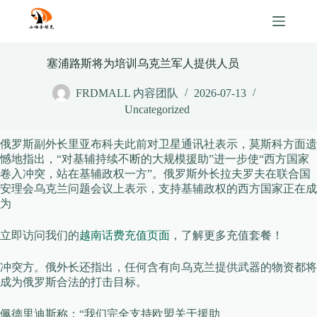
Skip
to
content
塞浦路斯将为培训乌克兰军人提供人员
FRDMALL 内容团队
2026-07-13
Uncategorized
俄罗斯副外长里亚布科夫此前对卫星通讯社表示，莫斯科方面遗
憾地指出，“对基辅持续不断的大规模援助”进一步使“西方国家
卷入冲突，站在基辅政权一方”。俄罗斯外长拉夫罗夫在联合国
安理会乌克兰问题会议上表示，支持基辅政权的西方国家正在成
为
立即访问我们的
越南话费充值页面
，了解更多充值套餐！
冲突方。俄外长还指出，任何含有向乌克兰提供武器的物资都将
成为俄罗斯合法的打击目标。
佩德里迪斯称：“我们完全支持欧盟关于援助