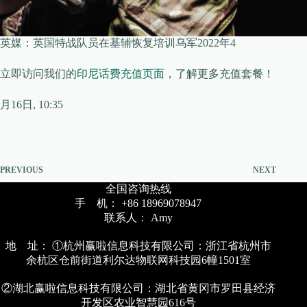
英媒：英国特战队员在基辅恢复培训乌军2022年4
立即访问我们的
印尼话费充值页面
，了解更多充值套餐！
月16日, 10:35
PREVIOUS
NEXT
全国咨询热线
手 机： +86 18969078947
联系人： Amy
地 址： ①杭州赢啦信息科技有限公司：浙江省杭州市
余杭区仓前街道利尔达物联网科技园6幢1501室
②湖北赢啦信息科技有限公司：湖北省黄冈市罗田县经济
开发区农业智慧园616号