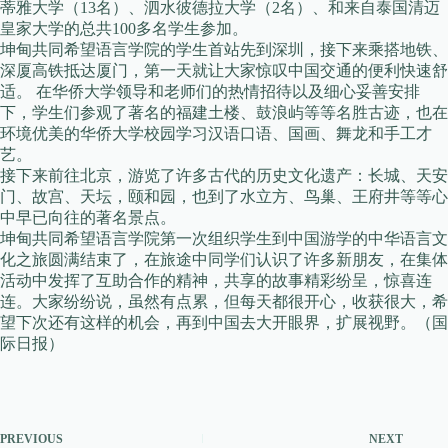
蒂雅大学（13名）、泗水彼德拉大学（2名）、和来自泰国清迈
皇家大学的总共100多名学生参加。
坤甸共同希望语言学院的学生首站先到深圳，接下来乘搭地铁、
深厦高铁抵达厦门，第一天就让大家惊叹中国交通的便利快速舒
适。 在华侨大学领导和老师们的热情招待以及细心妥善安排
下，学生们参观了著名的福建土楼、鼓浪屿等等名胜古迹，也在
环境优美的华侨大学校园学习汉语口语、国画、舞龙和手工才
艺。
接下来前往北京，游览了许多古代的历史文化遗产：长城、天安
门、故宫、天坛，颐和园，也到了水立方、鸟巢、王府井等等心
中早已向往的著名景点。
坤甸共同希望语言学院第一次组织学生到中国游学的中华语言文
化之旅圆满结束了，在旅途中同学们认识了许多新朋友，在集体
活动中发挥了互助合作的精神，共享的故事精彩纷呈，惊喜连
连。大家纷纷说，虽然有点累，但每天都很开心，收获很大，希
望下次还有这样的机会，再到中国去大开眼界，扩展视野。（国
际日报）
PREVIOUS
NEXT