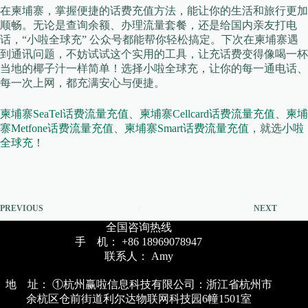
在柬埔寨，掌握便捷的话费充值方法，能让你的生活和旅行更加
顺畅。无论是查询余额、办理流量套餐，还是给国内亲友打电
话，“小啦全球充” 公众号都能帮你轻松搞定。下次在柬埔寨遇
到通讯问题，不妨试试这个实用的工具，让充话费变得像喝一杯
当地的椰子汁一样简单！选择小啦全球充，让你的每一通电话、
每一次上网，都充满安心与便捷。
柬埔寨SeaTel话费流量充值
、
柬埔寨Cellcard话费流量充值
、
柬埔
寨Metfone话费流量充值
、
柬埔寨Smart话费流量充值
，就选
小啦
全球充
！
PREVIOUS
NEXT
全国咨询热线
手 机： +86 18969078947
联系人： Amy
地 址： ①杭州赢啦信息科技有限公司：浙江省杭州市
余杭区仓前街道利尔达物联网科技园6幢1501室