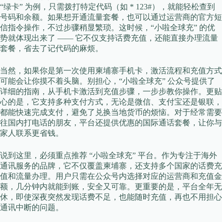
“绿卡” 为例，只需拨打特定代码（如 * 123#），就能轻松查到
号码和余额。如果想开通流量套餐，也可以通过运营商的官方短
信指令操作，不过步骤稍显繁琐。这时候，“小啦全球充” 的优
势就体现出来了 —— 它不仅支持话费充值，还能直接办理流量
套餐，省去了记代码的麻烦。
当然，如果你是第一次使用柬埔寨手机卡，激活流程和充值方式
可能会让你摸不着头脑。别担心，“小啦全球充” 公众号提供了
详细的指南，从手机卡激活到充值步骤，一步步教你操作。更贴
心的是，它支持多种支付方式，无论是微信、支付宝还是银联，
都能快速完成支付，避免了兑换当地货币的烦恼。对于经常需要
往国内打电话的朋友，平台还提供优惠的国际通话套餐，让你与
家人联系更省钱。
说到这里，必须重点推荐 “小啦全球充” 平台。作为专注于海外
通讯服务的品牌，它不仅覆盖柬埔寨，还支持多个国家的话费充
值和流量办理。用户只需在公众号内选择对应的运营商和充值金
额，几分钟内就能到账，安全又可靠。更重要的是，平台全年无
休，即使深夜突然发现话费不足，也能随时充值，再也不用担心
通讯中断的问题。