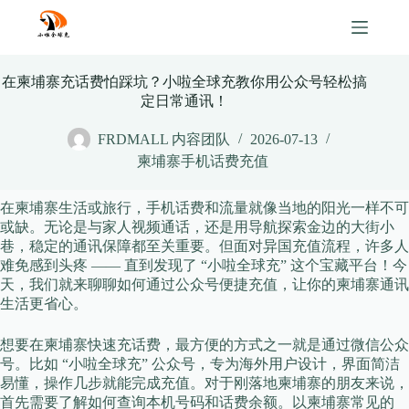
Skip
to
content
在柬埔寨充话费怕踩坑？小啦全球充教你用公众号轻松搞
定日常通讯！
FRDMALL 内容团队
2026-07-13
柬埔寨手机话费充值
在柬埔寨生活或旅行，手机话费和流量就像当地的阳光一样不可
或缺。无论是与家人视频通话，还是用导航探索金边的大街小
巷，稳定的通讯保障都至关重要。但面对异国充值流程，许多人
难免感到头疼 —— 直到发现了 “小啦全球充” 这个宝藏平台！今
天，我们就来聊聊如何通过公众号便捷充值，让你的柬埔寨通讯
生活更省心。
想要在柬埔寨快速充话费，最方便的方式之一就是通过微信公众
号。比如 “小啦全球充” 公众号，专为海外用户设计，界面简洁
易懂，操作几步就能完成充值。对于刚落地柬埔寨的朋友来说，
首先需要了解如何查询本机号码和话费余额。以柬埔寨常见的