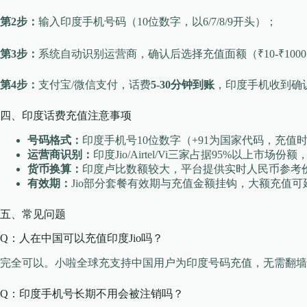
第2步：
输入印度手机号码（10位数字，以6/7/8/9开头）；
第3步：
系统自动识别运营商，确认后选择充值面额（₹10-₹10
第4步：
支付宝/微信支付，话费
5-30分钟到账
，印度手机收到确
四、印度话费充值注意事项
号码格式：
印度手机号10位数字（+91为国家代码，充值时去
运营商识别：
印度Jio/Airtel/Vi三家占据95%以上
货币换算：
印度卢比数额较大，平台提供实时人民币参考
有效期：
Jio部分套餐有效期与充值金额挂钩，大额充值
五、常见问题
Q：人在中国可以充值印度Jio吗？
完全可以。小啦全球充支持中国用户为印度号码充值，无需翻墙，
Q：印度手机号长期不用会被注销吗？