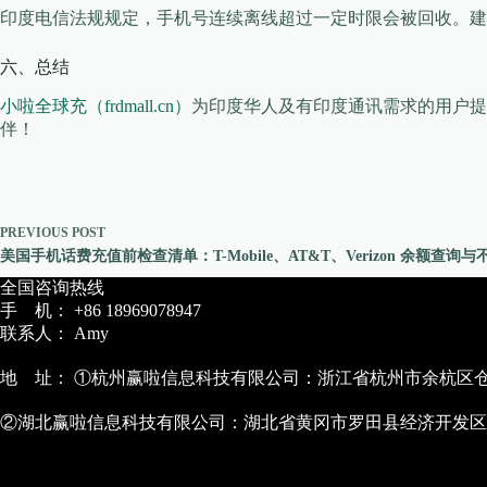
印度电信法规规定，手机号连续离线超过一定时限会被回收。建
六、总结
小啦全球充（frdmall.cn）
为印度华人及有印度通讯需求的用户提
伴！
PREVIOUS
POST
美国手机话费充值前检查清单：T-Mobile、AT&T、Verizon 余额查询
全国咨询热线
手 机： +86 18969078947
联系人： Amy
地 址： ①杭州赢啦信息科技有限公司：浙江省杭州市余杭区仓前
②湖北赢啦信息科技有限公司：湖北省黄冈市罗田县经济开发区农