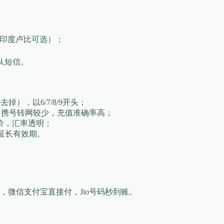
00印度卢比可选）；
认短信。
掉），以6/7/8/9开头；
市场份额，携号转网较少，充值准确率高；
价，汇率透明；
可延长有效期。
微信支付宝直接付，Jio号码秒到账。