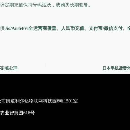
议定期充值保持号码活跃，或购买长期套餐。
供
Jio/Airtel/Vi全运营商覆盖、人民币充值、支付宝/微信支付
与不到账处理
日本手机话费怎么充
街道利尔达物联网科技园6幢1501室
业智慧园616号