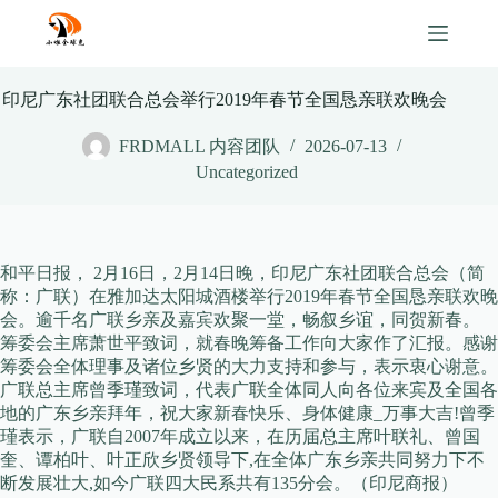
Skip
to
content
印尼广东社团联合总会举行2019年春节全国恳亲联欢晚会
FRDMALL 内容团队
2026-07-13
Uncategorized
和平日报， 2月16日，2月14日晚，印尼广东社团联合总会（简
称：广联）在雅加达太阳城酒楼举行2019年春节全国恳亲联欢晚
会。逾千名广联乡亲及嘉宾欢聚一堂，畅叙乡谊，同贺新春。
筹委会主席萧世平致词，就春晚筹备工作向大家作了汇报。感谢
筹委会全体理事及诸位乡贤的大力支持和参与，表示衷心谢意。
广联总主席曾季瑾致词，代表广联全体同人向各位来宾及全国各
地的广东乡亲拜年，祝大家新春快乐、身体健康_万事大吉!曾季
瑾表示，广联自2007年成立以来，在历届总主席叶联礼、曾国
奎、谭柏叶、叶正欣乡贤领导下,在全体广东乡亲共同努力下不
断发展壮大,如今广联四大民系共有135分会。（印尼商报）