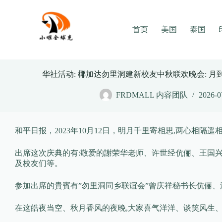
Skip
to
content
首页
美国
泰国
华社活动: 椰加达勿里洞建新校友中秋联欢晚会: 月
FRDMALL 内容团队
2026-0
和平日报，2023年10月12日，明月千里寄相思,两心相
出席这次庆典的有:敬爱的謝荣华老师、许世经伉俪、王国
及校友们等。
参加出席的貴賓有”勿里洞同乡联谊会”曾庆祥秘书长伉俪、
在这皓夜当空、秋月香风的夜晚,大家喜气洋洋、谈笑风生