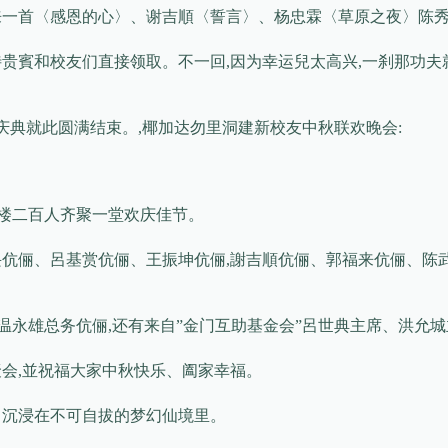
来一首〈感恩的心〉、谢吉順〈誓言〉、杨忠霖〈草原之夜〉陈
贵賓和校友们直接领取。不一回,因为幸运兒太高兴,一刹那功夫
庆典就此圆满结束。,椰加达勿里洞建新校友中秋联欢晚会:
酒楼二百人齐聚一堂欢庆佳节。
兴伉俪、呂基赏伉俪、王振坤伉俪,謝吉順伉俪、郭福来伉俪、陈
温永雄总务伉俪,还有来自”金门互助基金会”呂世典主席、洪允
会,並祝福大家中秋快乐、阖家幸福。
、沉浸在不可自拔的梦幻仙境里。