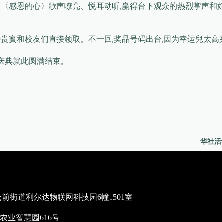
首〈感恩的心〉歌声嘹亮、悦耳动听,赢得台下观众的热烈掌声和
贵賓和校友们直接领取。不一回,奖品号码出台,因为幸运兒太高
秋庆典就此圆满结束。
华社活
街道利尔达物联网科技园6幢1501室
业智慧园616号