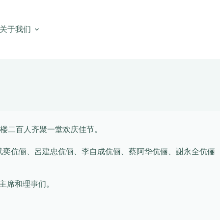
关于我们
”酒楼二百人齐聚一堂欢庆佳节。
武奕伉俪、呂建忠伉俪、李自成伉俪、蔡阿华伉俪、謝永全伉俪
城主席和理事们。