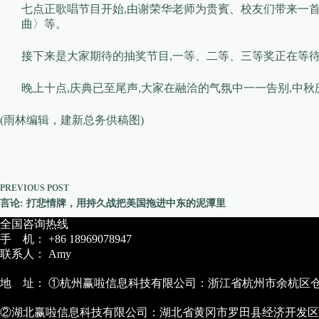
七点正歌唱节目开始,由谢荣华老师为贵賓、校友们带来一
曲〉等。
接下来是大家期待的抽奖节目,一等、二等、三等奖正在等待
晚上十点,庆典已至尾声,大家在融洽的气氛中一一告别,中
(雨林编辑，建新总务供稿图)
PREVIOUS
POST
言论: 打悲情牌，用持久战把美国拖进中东的泥潭里
全国咨询热线
手 机： +86 18969078947
联系人： Amy
地 址： ①杭州赢啦信息科技有限公司：浙江省杭州市余杭区仓前
②湖北赢啦信息科技有限公司：湖北省黄冈市罗田县经济开发区农