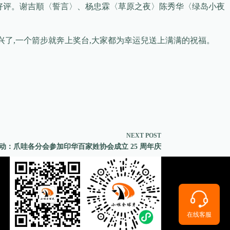
好评。谢吉順〈誓言〉、杨忠霖〈草原之夜〉陈秀华〈绿岛小夜
兴了,一个箭步就奔上奖台,大家都为幸运兒送上满满的祝福。
NEXT
POST
动：爪哇各分会参加印华百家姓协会成立 25 周年庆
在线客服