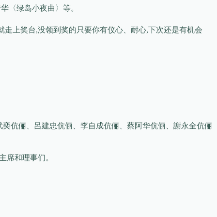
秀华〈绿岛小夜曲〉等。
就走上奖台,没领到奖的只要你有伩心、耐心,下次还是有机会
武奕伉俪、呂建忠伉俪、李自成伉俪、蔡阿华伉俪、謝永全伉俪
城主席和理事们。