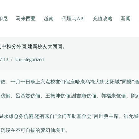
印尼
马来西亚
越南
代理与API
充值攻略
新闻
到中秋分外圆,建新校友大团圆。
7-13
Uncategorized
隔遥相依。十月十日晚上六点校友们假座哈庵乌祿大街太阳城”同樂
兴伉俪、呂基赏伉俪、王振坤伉俪,謝吉順伉俪、郭福来伉俪、陈
温永雄总务伉俪,还有来自”金门互助基金会”呂世典主席、洪允
、沉浸在不可自拔的梦幻仙境里。