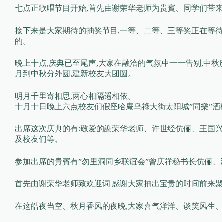
七点正歌唱节目开始,首先由谢荣华老师为贵賓、同学们带
接下来是大家期待的抽奖节目,一等、二等、三等奖正在等待
的。
晚上十点,庆典已至尾声,大家在融洽的气氛中一一告别,中秋
月到中秋分外圆,建新校友大团圆。
明月千里寄相思,两心相隔遥相依。
十月十日晚上六点校友们假座哈庵乌祿大街太阳城”同樂”
出席这次庆典的有:敬爱的謝荣华老师、许世经伉俪、王国
及校友们等。
参加出席的貴賓有”勿里洞同乡联谊会”曾庆祥秘书长伉俪、
首先由谢荣华老师致欢迎词,感谢大家抽出宝贵的时间前来聚
在这皓夜当空、秋月香风的夜晚,大家喜气洋洋、谈笑风生