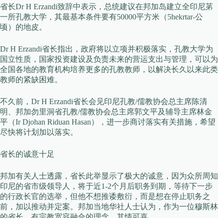
省长Dr H Erzandi致辞中表示，总统建议在邦加岛建立全印尼苐
一所孔教大学，其最基本条件要有50000平方米（5hekrtar-公
顷）的地皮。
Dr H Erzandi省长指出，政府将以立项并积极落实，孔教大学为
国立性质，国家投资建设及负责未来的营运支出与管理，可以为
全国各地的教育机构培养更多的孔教教师，以解决长久以来此类
教师的紧缺困难。
不久前，Dr H Erzandi省长会见印尼孔教/儒教协会总主席陈清
明、邦加勿里洞省孔教/儒教协会总主席郭文平及辅导主席林金
平（Ir Djohan Riduan Hasan），进一步商讨落实有关措施，希望
尽快将计划加以落实。
省长的诚意十足
邦加有关人士透露，省长此举显示了极大的诚意，因为众所周知
印尼的省市级领导人，将于近1-2个月后职务到期，等待下一步
的行政长官的选举，但他不想推诿敷衍，而是想在停止职务之
前，加以推动并定案。邦加当地华社人士认为，作为一位穆斯林
的省长，有宗教宽容融合的理念，其情可嘉。