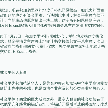
据知，现在邦加勿里洞的地皮价格也已经很高，如此大的面积，
政府购地也会有资金困难。当谈到此事时，林金平主席当仁不
让，立即表态他愿意捐出一块土地，这令所有问题得到突破，
Dr H Erzandi省长及印尼孔教/儒教总会总主席陈清明立即释怀。
终于4月28日，邦加勿里洞孔/儒教协会，举行地皮捐赠交接仪
式，林金平辅导主席将土地转让书交接给郭文平总主席；次日，
省政府与省孔/儒教协会举行仪式，郭文平总主席将土地转让书
交给Dr H Erzandi省长。
林金平其人其事
林金平为邦加槟港华人，是著名侨领邦加槟港中华中学资深校友
廖照山先生的外甥，也是成功企业家及邦加公益事业的热心人。
林金平除了商业的巨大成功之外，最令人触目的社会功绩在于，
把他早几年经营的锡矿遗址，将锡矿开掘后形成的丢荒地，改造