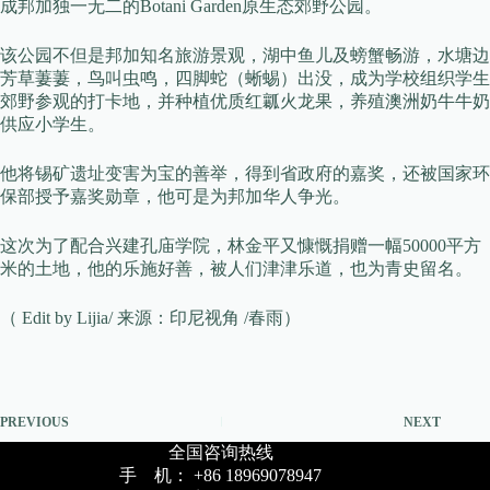
成邦加独一无二的Botani Garden原生态郊野公园。
该公园不但是邦加知名旅游景观，湖中鱼儿及螃蟹畅游，水塘边
芳草萋萋，鸟叫虫鸣，四脚蛇（蜥蜴）出没，成为学校组织学生
郊野参观的打卡地，并种植优质红瓤火龙果，养殖澳洲奶牛牛奶
供应小学生。
他将锡矿遗址变害为宝的善举，得到省政府的嘉奖，还被国家环
保部授予嘉奖勋章，他可是为邦加华人争光。
这次为了配合兴建孔庙学院，林金平又慷慨捐赠一幅50000平方
米的土地，他的乐施好善，被人们津津乐道，也为青史留名。
（ Edit by Lijia/ 来源：印尼视角 /春雨）
PREVIOUS
NEXT
全国咨询热线
手 机： +86 18969078947