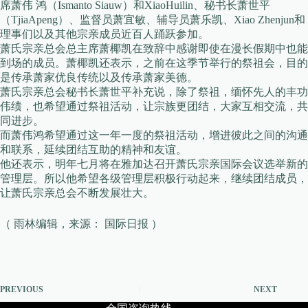
席萧伟 鸿（Ismanto Siauw）和XiaoHuilin、秘书长萧世平
（TjiaApeng）、监督员萧宜敏、辅导员萧乐凯、Xiao Zhenjun和
理事们以及其他宗亲成员近百人踊跃参加。
萧氏宗亲总会总主席萧椰凯在致辞中感谢即使在漫长假期中也能
到场的成员。萧椰凯还表示，之前在这季节举行的祭祖会，目的
是传承萧家优良传统以及传承萧家美德。
萧氏宗亲总会秘书长萧世平补充说，除了祭祖，缅怀先人的丰功
伟绩，也希望通过祭祖活动，让宗族更团结，大家互相交流，共
同进步。
而萧伟鸿希望通过这一年一度的祭祖活动，增进彼此之间的沟通
和联系，延续团结互助的精神和友谊。
他还表示，明年七月将在雅加达召开萧氏宗亲国际会议选举新的
管理层。所以他希望各级管理层积极行动起来，继续团结成员，
让萧氏宗亲总会不断发展壮大。
（ 雨林编辑，来源： 国际日报 ）
PREVIOUS
NEXT