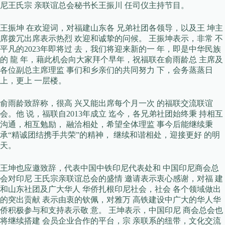
尼王氏宗 亲联谊总会秘书长王振川 任司仪主持节目。
王振坤 在欢迎词，对福建山东各 兄弟社团各领导，以及王 坤主
席拨冗出席表示热烈 欢迎和诚挚的问候。 王振坤表示，非常 不
平凡的2023年即将过 去，我们将迎来新的一 年，即是中华民族
的 龍 年，藉此机会向大家拜个早年，祝福联在俞雨龄总 主席及
各位副总主席理监 事们和乡亲们的共同努力 下，会务蒸蒸日
上，更上 一层楼。
俞雨龄致辞称，很高 兴又能出席每个月一次 的福联交流联谊
会。他 说，福联自2013年成立 迄今，各兄弟社团始终秉 持相互
沟通，相互勉励， 融洽相处，希望全体理监 事今后能继续秉
承“精诚团结携手共荣”的精神， 继续和谐相处，迎接更好 的明
天。
王坤也应邀致辞，代表中国中铁印尼代表处和 中国印尼商会总
会对印尼 王氏宗亲联谊总会的盛情 邀请表示衷心感谢，对福 建
和山东社团及广大华人 华侨扎根印尼社会，社会 各个领域做出
的突出贡献 表示由衷的钦佩，对雅万 高铁建设中广大的华人华
侨积极参与和支持表示敬 意。 王坤表示，中国印尼 商会总会也
将继续搭建 会员企业合作的平台，宗 亲联系的纽带，文化交流