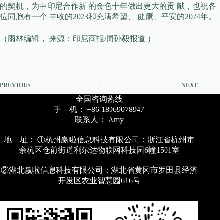
的契机，为中印尼合作新 的金色十年做出更大的贡 献，也祝各
位同胞有一个 丰收的2023和充满希望、 健康、平安的2024年。
（雨林编辑， 来源：印尼商报/周孙毅报道 ）
PREVIOUS
NEXT
全国咨询热线
手 机： +86 18969078947
联系人： Amy
地 址： ①杭州赢啦信息科技有限公司：浙江省杭州市
余杭区仓前街道利尔达物联网科技园6幢1501室
②湖北赢啦信息科技有限公司：湖北省黄冈市罗田县经济
开发区农业智慧园616号