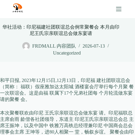
Skip
to
content
华社活动：印尼福建社团联谊总会例常聚餐会 本月由印
尼王氏宗亲联谊总会做东宴请
FRDMALL 内容团队
2026-07-13
Uncategorized
和平日报, 2023年12月15日,12月13日，印尼福 建社团联谊总会
（简称： 福联）假座雅加达太阳城 酒楼宴会厅举行每个月聚 餐
一次联谊会。这是由福 联属下17个兄弟社团每 个月轮流做东宴
请的聚餐 会。
本次聚餐联欢由印尼 王氏宗亲联谊总会做东宴 请。印尼福联总
主席俞雨 龄偕各社团领导，东道主 印尼王氏宗亲联谊总会总 主
席王振坤，以及中国中 铁雅万高铁总经理兼印尼 中国商会总会
理事会主席 王坤等，进80人相聚一 堂，畅叙乡谊。 聚餐会由印