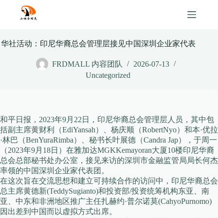
Skip
to
content
华社活动：印尼华裔总会管理层接见中国深圳企业家代表
FRDMALL 内容团队
2026-07-13
Uncategorized
和平日报，2023年9月22日，印尼华裔总会管理层人员，其中包
括副主席黄财利（EdiYansah）、杨庆顺（RobertNyo）和本·优拉
·林巴（BenYuraRimba）、秘书长叶展德（Candra Jap），于周一
（2023年9月18日）在雅加达MGKKemayoran大厦10楼印尼华裔
总会总部秘书处办公室，接见来访的深圳市金融监管局局长何杰
率领的中国深圳企业家代表团。
在这次旨在交流思想和建立可持续合作的访问中，印尼华裔总会
总主席黄德新(TeddySugianto)和投资部/投资统筹机构东亚、南
亚、中东和非洲地区推广主任扎赫约·普尔诺莫(CahyoPurnomo)
因出差到中国而以虚拟方式出席。