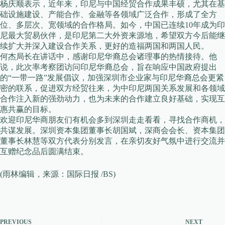
杨庆顺表示，近年来，印尼与中国经贸合作成果丰硕，尤其在基
础设施建设、产能合作、金融等各领域广泛合作，形成了全方
位、多层次、宽领域的合作格局。如今，中国已连续10年成为印
尼最大贸易伙伴，是印尼第二大外资来源地，希望双方今后能继
续扩大并深入建设合作关系，更好的造福两国和两国人民。
何杰局长在讲话中，感谢印尼华裔总会诸理事的热情接待。他
说，此次率考察团访问印尼华裔总会，旨在响应中国政府提出
的“一带一路”发展倡议，加强深圳市企业家与印尼华裔总会更紧
密的联系，促进双方经贸往来，为中印尼两国关系发展和各领域
合作注入新的强劲动力，也为未来的合作建立良好基础，实现互
惠共赢的目标。
欢迎印尼华商朋友们有机会多到深圳走走看看，寻找合作商机，
共谋发展。深圳资本集团董事长胡国斌，深商会会长、资本集团
董事长林慧等双方代表分别发言，在亲切友好气氛中进行交流并
互赠纪念品后圆满结束。
(雨林编辑，来源：国际日报 /BS)
PREVIOUS
NEXT