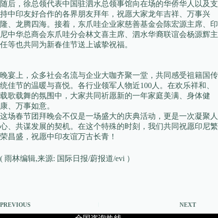
随后，徐总领代表中国驻泗水总领事馆向在场的华侨华人以及支
持中印友好合作的各界朋友拜年，祝愿大家龙年吉祥、万事兴
隆、龙腾四海。接着，东爪哇企业家慈善基金会陈宏源主席、印
尼中华总商会东爪哇分会林文喜主席、泗水华裔联谊会杨源辉主
任等也共同为新春佳节送上诚挚祝福。
晚宴上，众多社会名流与企业大咖齐聚一堂，共同感受祖籍国传
统佳节的温暖与喜悦。各行业领军人物近100人。在欢乐祥和、
载歌载舞的氛围中，大家共同祈愿新的一年家庭美满、身体健
康、万事如意。
这场春节团拜晚会不仅是一场盛大的庆典活动，更是一次凝聚人
心、共谋发展的契机。在这个特殊的时刻，我们共同祝愿印尼繁
荣昌盛，祝愿中印友谊万古长青！
( 雨林编辑,来源: 国际日报/蔚报道/evi ）
PREVIOUS
NEXT