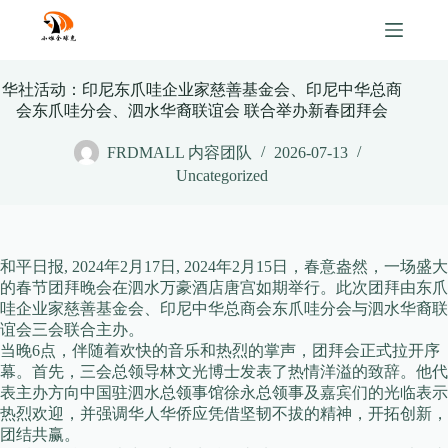
Skip
to
content
华社活动：印尼东爪哇企业家慈善基金会、印尼中华总商
会东爪哇分会、泗水华裔联谊会 联合举办新春团拜会
FRDMALL 内容团队
2026-07-13
Uncategorized
和平日报, 2024年2月17日, 2024年2月15日，春意盎然，一场盛大
的春节团拜晚会在泗水万豪酒店唐宫如期举行。此次团拜由东爪
哇企业家慈善基金会、印尼中华总商会东爪哇分会与泗水华裔联
谊会三会联合主办。
当晚6点，伴随着欢快的音乐和热烈的掌声，团拜会正式拉开序
幕。首先，三会总领导林文光博士发表了热情洋溢的致辞。他代
表主办方向中国驻泗水总领事馆徐永总领事及嘉宾们的光临表示
热烈欢迎，并强调华人华侨应凭借坚韧不拔的精神，开拓创新，
团结共赢。