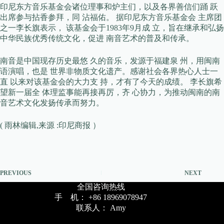
印尼东方音乐基金会诸位理事和炉主们，以及各界善信们踊 跃
出席参与拈香参拜，同 沾福佑。 据印尼东方音乐基金会 主席团
之一李长旗表示， 该基金会于1983年9月成 立，旨在继承和弘扬
中华民族优秀传统文化，促进 南音艺术的普及和传承。
南音是中国现存历史最悠 久的音乐，发源于福建泉 州，用闽南
语演唱，也是 世界非物质文化遗产。感谢社会各界热心人士一
直 以来对该基金会的大力支 持，才有了今天的成绩。 李长旗希
望新一届全 体理监事能再接再厉，齐 心协力，为推动闽南的南
音艺术文化发扬传承而努力。
( 雨林编辑,来源 :印尼商报 ）
PREVIOUS
NEXT
全国咨询热线
手 机： +86 18969078947
联系人： Amy