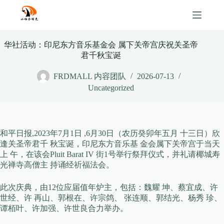
Skip
to
content
华社活动：印尼东方音乐基金会 属下关帝宫庆祝关圣帝
君千秋宝诞
FRDMALL 内容团队
2026-07-13
Uncategorized
和平日报,2023年7月1日 ,6月30日（农历癸卯年五月 十三日）欣
逢关圣帝君千 秋宝诞，印尼东方音乐基 金会属下关帝宫于当天
上 午，在该会Pluit Barat IV 街1号举行祭拜仪式，并礼请椰城寿
光禅寺高僧主 持诵经祈福法会。
此次庆典，由12位应届值年炉主，包括：魏耀 坤、蔡宜成、许
世经、许 再山、郭根在、许宗鸽、 张连顺、郭结光、杨秀 珍、
谭栢叶、许加强、许世良合力举办。