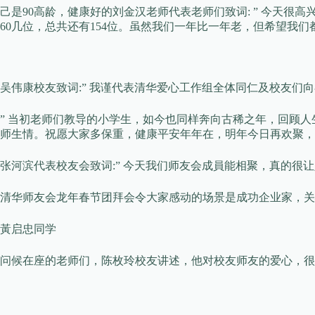
己是90高龄，健康好的刘金汉老师代表老师们致词: ” 今天很
60几位，总共还有154位。虽然我们一年比一年老，但希望我
吴伟康校友致词:” 我谨代表清华爱心工作组全体同仁及校友们
” 当初老师们教导的小学生，如今也同样奔向古稀之年，回顾
师生情。祝愿大家多保重，健康平安年年在，明年今日再欢聚，
张河滨代表校友会致词:” 今天我们师友会成員能相聚，真的
清华师友会龙年春节团拜会令大家感动的场景是成功企业家，关
黃启忠同学
问候在座的老师们，陈枚玲校友讲述，他对校友师友的爱心，很