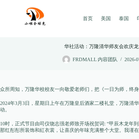
Skip
to
content
首页
美国
泰国
华社活动：万隆清华师友会欢庆龙
FRDMALL 内容团队
2026-0
众所周知，万隆华校校友一向敬爱老师们，把《一日为师，终身
2024年3月3日，星期日上午在万隆皇后酒家二楼礼堂，万隆
动。
10时，正式节目由司仪饶志强老师致开场祝贺词: “甲辰木龙
那红彤彤所装饰和紅衣裳，让喜庆的年味充满整个大堂。我谨在