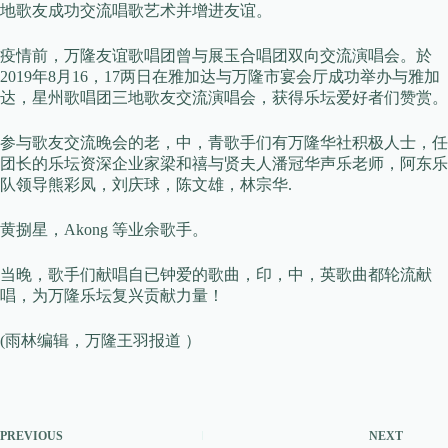
地歌友成功交流唱歌艺术并增进友谊。
疫情前，万隆友谊歌唱团曾与展玉合唱团双向交流演唱会。於
2019年8月16，17两日在雅加达与万隆市宴会厅成功举办与雅加
达，星州歌唱团三地歌友交流演唱会，获得乐坛爱好者们赞赏。
参与歌友交流晚会的老，中，青歌手们有万隆华社积极人士，任
团长的乐坛资深企业家梁和禧与贤夫人潘冠华声乐老师，阿东乐
队领导熊彩凤，刘庆球，陈文雄，林宗华.
黄捌星，Akong 等业余歌手。
当晚，歌手们献唱自已钟爱的歌曲，印，中，英歌曲都轮流献
唱，为万隆乐坛复兴贡献力量！
(雨林编辑，万隆王羽报道 ）
PREVIOUS
NEXT