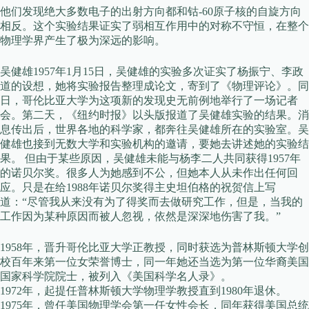
他们发现绝大多数电子的出射方向都和钴-60原子核的自旋方向
相反。这个实验结果证实了弱相互作用中的对称不守恒，在整个
物理学界产生了极为深远的影响。
吴健雄1957年1月15日，吴健雄的实验多次证实了杨振宁、李政
道的设想，她将实验报告整理成论文，寄到了《物理评论》。同
日，哥伦比亚大学为这项新的发现史无前例地举行了一场记者
会。第二天，《纽约时报》以头版报道了吴健雄实验的结果。消
息传出后，世界各地的科学家，都奔往吴健雄所在的实验室。吴
健雄也接到无数大学和实验机构的邀请，要她去讲述她的实验结
果。 但由于某些原因，吴健雄未能与杨李二人共同获得1957年
的诺贝尔奖。很多人为她感到不公，但她本人从未作出任何回
应。只是在给1988年诺贝尔奖得主史坦伯格的祝贺信上写
道：“尽管我从来没有为了得奖而去做研究工作，但是，当我的
工作因为某种原因而被人忽视，依然是深深地伤害了我。”
1958年，晋升哥伦比亚大学正教授，同时获选为普林斯顿大学创
校百年来第一位女荣誉博士，同一年她还当选为第一位华裔美国
国家科学院院士，被列入《美国科学名人录》。
1972年，起提任普林斯顿大学物理学教授直到1980年退休。
1975年，曾任美国物理学会第一任女性会长，同年获得美国总统