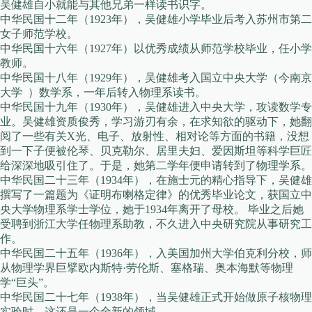
吴健雄自小就能与其他兄弟一样读书识字。
中华民国十二年（1923年），吴健雄小学毕业后考入苏州市第二
女子师范学校。
中华民国十六年（1927年）以优秀成绩从师范学校毕业，任小学
教师。
中华民国十八年（1929年），吴健雄考入国立中央大学（今南京
大学 ）数学系，一年后转入物理系读书。
中华民国十九年（1930年），吴健雄进入中央大学，攻读数学专
业。吴健雄资质俊秀，学习游刃有余，在求知欲的驱动下，她翻
阅了一些有关X光、电子、放射性、相对论等方面的书籍，没想
到一下子便被伦琴、贝克勒尔、居里夫妇、爱因斯坦等科学巨匠
给深深地吸引住了。于是，她第二学年便申请转到了物理学系。
中华民国二十三年（1934年），在施士元的精心指导下，吴健雄
撰写了一篇题为《证明布喇格定律》的优秀毕业论文，获国立中
央大学物理系学士学位，她于1934年离开了母校。 毕业之后她
受聘到浙江大学任物理系助教，不久进入中央研究院从事研究工
作。
中华民国二十五年（1936年），入美国加州大学伯克利分校，师
从物理学界巨擘欧内斯特·劳伦斯、塞格瑞、奥本海默等物理
学“巨头”。
中华民国二十七年（1938年），当吴健雄正式开始做原子核物理
实验时，这还是一个全新的领域。