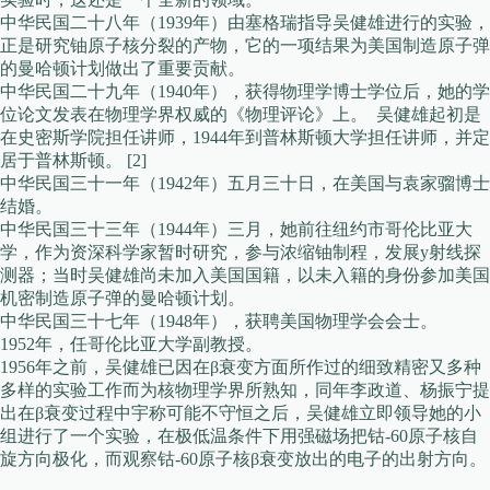
中华民国二十八年（1939年）由塞格瑞指导吴健雄进行的实验，
正是研究铀原子核分裂的产物，它的一项结果为美国制造原子弹
的曼哈顿计划做出了重要贡献。
中华民国二十九年（1940年），获得物理学博士学位后，她的学
位论文发表在物理学界权威的《物理评论》上。 吴健雄起初是
在史密斯学院担任讲师，1944年到普林斯顿大学担任讲师，并定
居于普林斯顿。 [2]
中华民国三十一年（1942年）五月三十日，在美国与袁家骝博士
结婚。
中华民国三十三年（1944年）三月，她前往纽约市哥伦比亚大
学，作为资深科学家暂时研究，参与浓缩铀制程，发展y射线探
测器；当时吴健雄尚未加入美国国籍，以未入籍的身份参加美国
机密制造原子弹的曼哈顿计划。
中华民国三十七年（1948年），获聘美国物理学会会士。
1952年，任哥伦比亚大学副教授。
1956年之前，吴健雄已因在β衰变方面所作过的细致精密又多种
多样的实验工作而为核物理学界所熟知，同年李政道、杨振宁提
出在β衰变过程中宇称可能不守恒之后，吴健雄立即领导她的小
组进行了一个实验，在极低温条件下用强磁场把钴-60原子核自
旋方向极化，而观察钴-60原子核β衰变放出的电子的出射方向。