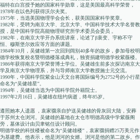
福特在白宫授予她的国家科学勋章，这是美国最高科学荣誉，
1978年在以色列获得沃尔夫奖。
1975年，当选美国物理学会会长，获美国国家科学奖章。
1982年，受聘为南京大学、北京大学、中国科学技术大学名誉教
授，是中国科学院高能物理研究所学术委员会委员 。
1982年，在南京大学开办系统讲座，论述了β衰变、宇称不守
恒、穆斯堡尔效应等方面的课题。
1984年10月，吴健雄第一次回到阔别40多年的故乡，参加母校明
德学校恢复校名暨明德楼落成典礼，独资捐建明德学校紫薇楼。
1986年获得南京大学荣誉博士学位。吴健雄生前多次探访南京大
学及南京大学物理系，并与导师南京大学教授施士元交流。
1990年，中国科学院紫金山天文台将国际编号为2752号的小行星
命名为“吴健雄星”。
1994年，吴健雄当选为中国科学院外籍院士。
1997年2月16日，吴健雄在纽约病逝，终年85岁。
遵照她本人遗愿 ，袁家骝亲自护送吴健雄的骨灰回大陆，安葬
于苏州太仓浏河。吴健雄的墓地在太仓市明德高级中学紫薇阁
旁，墓体设计由贝聿铭任设计顾问。
明德学校的科技楼被命名为“吴健雄楼”，袁家骝捐赠25万美元作
为基建费。他表示，他是浏河的女婿。浏河是他的第二故乡。作