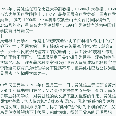
1952年，吴健雄任哥伦比亚大学副教授，1958年升为教授，1958
当选为美国科学院院士，1975年获美国最高科学荣誉—国家科学
勋章。 [6-7] 1990年，中国科学院紫金山天文台将国际编号为
2752号的小行星命名为“吴健雄星”，1994年吴健雄当选为中国科
学院首批外籍院士。
[
吴健雄主要学术工作是用β衰变实验证明了在弱相互作用中的宇
称不守恒，即用实验证明了核β衰变在矢量流守恒定律，结合μ
子、介子和反质子物理方面的实验研究，从而验证“弱相互作用
下的宇称不守恒”。 该成果奠定了吴健雄作为世界一流实验物理
学家的地位，许多著名科学家都为她没有因该项成就同杨振宁与
李政道同获诺贝尔物理学奖而疑惑不平，但吴健雄已被公认为世
界最杰出的物理学家之一。
中华民国元年（1912年）五月三十一日，吴健雄生于江苏省苏州
太仓浏河镇书香门第的，父亲吴仲裔提倡男女平等，创办明德女
子职业补习学校，对吴健雄的成长起了至关重要的作用。吴健雄
属“健”字辈，族人依次以“英雄豪杰”取名。乳名“薇薇”的吴健雄
虽是女孩，但因排行第二，得了“健雄”这个颇为阳刚的名字。父
亲吴仲裔希望她不让须眉，积健为雄。得益于父亲的开明思想，