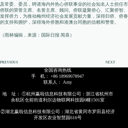
及常委、委员，聘请海内外热心侨联事业的社会知名人士担任市
侨联的荣誉主席、名誉主席、顾问。侨联凝聚侨心、汇聚侨智、
发挥侨力，为推动梅州经济社会发展贡献力量，深得归侨、侨眷
的支持和拥护，深得海外侨胞和港澳台同胞的信赖和赞誉。
（雨林编辑，来源：国际日报 闻喜）
PREVIOUS
NEXT
全国咨询热线
手 机： +86 18969078947
联系人： Amy
地 址： ①杭州赢啦信息科技有限公司：浙江省杭州市
余杭区仓前街道利尔达物联网科技园6幢1501室
②湖北赢啦信息科技有限公司：湖北省黄冈市罗田县经济
开发区农业智慧园616号