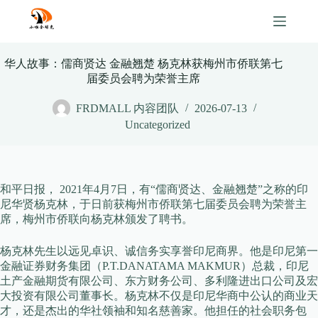
Skip
to
content
华人故事：儒商贤达 金融翘楚 杨克林获梅州市侨联第七
届委员会聘为荣誉主席
FRDMALL 内容团队
2026-07-13
Uncategorized
和平日报， 2021年4月7日，有“儒商贤达、金融翘楚”之称的印
尼华贤杨克林，于日前获梅州市侨联第七届委员会聘为荣誉主
席，梅州市侨联向杨克林颁发了聘书。
杨克林先生以远见卓识、诚信务实享誉印尼商界。他是印尼第一
金融证券财务集团（P.T.DANATAMA MAKMUR）总裁，印尼
土产金融期货有限公司、东方财务公司、多利隆进出口公司及宏
大投资有限公司董事长。杨克林不仅是印尼华商中公认的商业天
才，还是杰出的华社领袖和知名慈善家。他担任的社会职务包