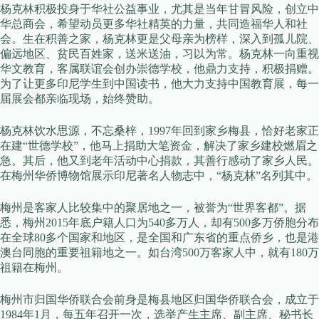
杨克林积极投身于华社公益事业，尤其是当年甘冒风险，创立中
华总商会，希望动员更多华社精英的力量，共同造福华人和社
会。生在积善之家，杨克林更是父母亲为榜样，深入到孤儿院、
偏远地区、贫民百姓家，送米送油，习以为常。杨克林一向重视
华文教育，客属联谊会创办崇德学校，他鼎力支持，积极捐赠。
为了让更多印尼学生到中国读书，他大力支持中国教育展，每一
届展会都亲临现场，始终赞助。
杨克林饮水思源，不忘桑梓，1997年回到家乡梅县，恰好老家正
在建“世德学校”，他马上捐助大笔资金，解决了家乡建校燃眉之
急。其后，他又到老年活动中心捐款，其善行感动了家乡人民。
在梅州华侨博物馆展示印尼著名人物志中，“杨克林”名列其中。
梅州是客家人比较集中的聚居地之一，被誉为“世界客都”。据
悉，梅州2015年底户籍人口为540多万人，却有500多万侨胞分布
在全球80多个国家和地区，是全国和广东省的重点侨乡，也是港
澳台同胞的重要祖籍地之一。如台湾500万客家人中，就有180万
祖籍在梅州。
梅州市归国华侨联合会前身是梅县地区归国华侨联合会，成立于
1984年1月，每五年召开一次，选举产生主席、副主席、秘书长