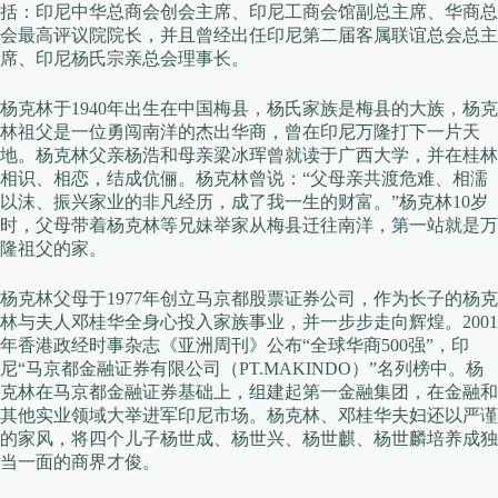
括：印尼中华总商会创会主席、印尼工商会馆副总主席、华商总
会最高评议院院长，并且曾经出任印尼第二届客属联谊总会总主
席、印尼杨氏宗亲总会理事长。
杨克林于1940年出生在中国梅县，杨氏家族是梅县的大族，杨克
林祖父是一位勇闯南洋的杰出华商，曾在印尼万隆打下一片天
地。杨克林父亲杨浩和母亲梁冰珲曾就读于广西大学，并在桂林
相识、相恋，结成伉俪。杨克林曾说：“父母亲共渡危难、相濡
以沫、振兴家业的非凡经历，成了我一生的财富。”杨克林10岁
时，父母带着杨克林等兄妹举家从梅县迁往南洋，第一站就是万
隆祖父的家。
杨克林父母于1977年创立马京都股票证券公司，作为长子的杨克
林与夫人邓桂华全身心投入家族事业，并一步步走向辉煌。2001
年香港政经时事杂志《亚洲周刊》公布“全球华商500强”，印
尼“马京都金融证券有限公司（PT.MAKINDO）”名列榜中。杨
克林在马京都金融证券基础上，组建起第一金融集团，在金融和
其他实业领域大举进军印尼市场。杨克林、邓桂华夫妇还以严谨
的家风，将四个儿子杨世成、杨世兴、杨世麒、杨世麟培养成独
当一面的商界才俊。