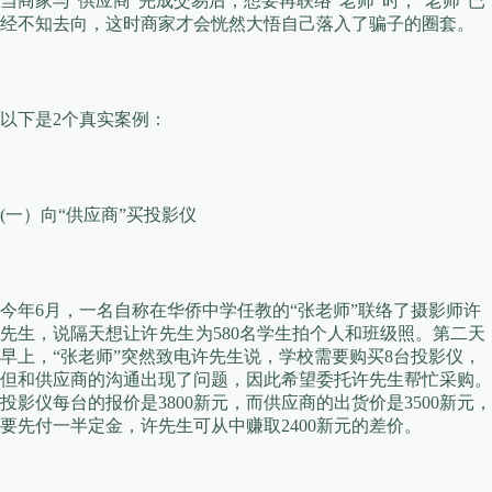
当商家与“供应商”完成交易后，想要再联络”老师“时，“老师”已
经不知去向，这时商家才会恍然大悟自己落入了骗子的圈套。
以下是2个真实案例：
(一）向“供应商”买投影仪
今年6月，一名自称在华侨中学任教的“张老师”联络了摄影师许
先生，说隔天想让
许先生
为580名学生拍个人和班级照。第二天
早上，“张老师”突然致电许先生说，学校需要购买8台投影仪，
但和供应商的沟通出现了问题，因此希望委托许先生帮忙采购。
投影仪每台的报价是3800新元，而供应商的出货价是3500新元，
要先付一半定金，许先生可从中赚取2400新元的差价。