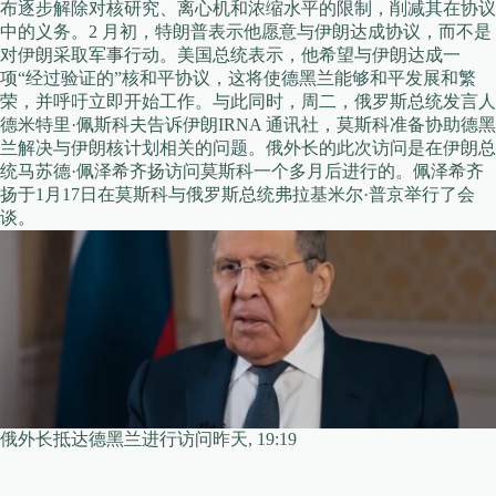
布逐步解除对核研究、离心机和浓缩水平的限制，削减其在协议
中的义务。2 月初，特朗普表示他愿意与伊朗达成协议，而不是
对伊朗采取军事行动。美国总统表示，他希望与伊朗达成一
项“经过验证的”核和平协议，这将使德黑兰能够和平发展和繁
荣，并呼吁立即开始工作。与此同时，周二，俄罗斯总统发言人
德米特里·佩斯科夫告诉伊朗IRNA 通讯社，莫斯科准备协助德黑
兰解决与伊朗核计划相关的问题。俄外长的此次访问是在伊朗总
统马苏德·佩泽希齐扬访问莫斯科一个多月后进行的。佩泽希齐
扬于1月17日在莫斯科与俄罗斯总统弗拉基米尔·普京举行了会
谈。
俄外长抵达德黑兰进行访问昨天, 19:19