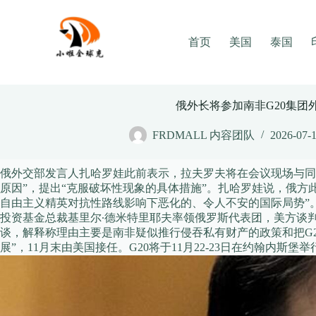
Skip
to
content
首页
美国
泰国
俄外长将参加南非G20集团
FRDMALL 内容团队
2026-07-
俄外交部发言人扎哈罗娃此前表示，拉夫罗夫将在会议现场与同
原因”，提出“克服破坏性现象的具体措施”。扎哈罗娃说，俄方
自由主义精英对抗性路线影响下恶化的、令人不安的国际局势”
投资基金总裁基里尔∙德米特里耶夫率领俄罗斯代表团，美方谈
谈，解释称理由主要是南非疑似推行侵吞私有财产的政策和把G20
展”，11月末由美国接任。G20将于11月22-23日在约翰内斯堡