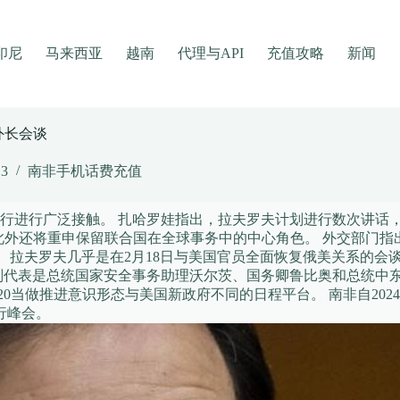
印尼
马来西亚
越南
代理与API
充值攻略
新闻
外长会谈
13
南非手机话费充值
行进行广泛接触。 扎哈罗娃指出，拉夫罗夫计划进行数次讲话，
此外还将重申保留联合国在全球事务中的中心角色。 外交部门指
。 拉夫罗夫几乎是在2月18日与美国官员全面恢复俄美关系的
判代表是总统国家安全事务助理沃尔茨、国务卿鲁比奥和总统中东
当做推进意识形态与美国新政府不同的日程平台。 南非自2024年
举行峰会。