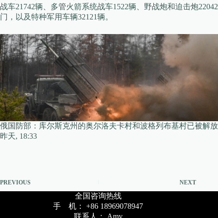
战车21742辆、多管火箭系统战车1522辆、野战炮和迫击炮22042
门，以及特种军用车辆32121辆。
俄国防部：库尔斯克州的奥尔洛夫卡村和波格列布基村已被解放
昨天, 18:33
PREVIOUS
NEXT
全国咨询热线
手 机： +86 18969078947
联系人： Amy