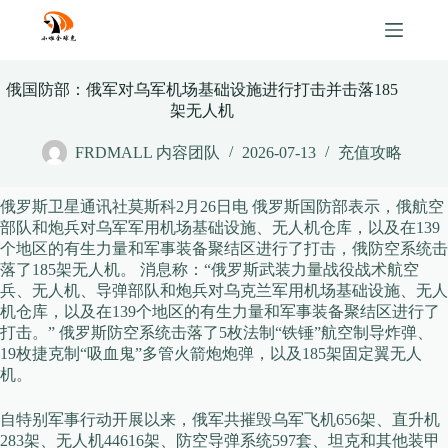
Skip
to
content
俄国防部：俄军对乌军机场基础设施进行打击并击落185
架无人机
FRDMALL 内容团队
2026-07-13
充值攻略
俄罗斯卫星通讯社莫斯科2月26日电 俄罗斯国防部表示，俄航空
部队和炮兵对乌军军用机场基础设施、无人机仓库，以及在139
个地区的有生力量和军事装备聚结区进行了打击，俄防空系统击
落了185架无人机。 消息称：“俄罗斯武装力量战役战术航空
兵、无人机、导弹部队和炮兵对乌克兰军用机场基础设施、无人
机仓库，以及在139个地区的有生力量和军事装备聚结区进行了
打击。” 俄罗斯防空系统击落了5枚法制“铁锤”航空制导炸弹、
19枚捷克制“吸血鬼”多管火箭炮炮弹，以及185架固定翼无人
机。
自特别军事行动开展以来，俄军共摧毁乌军飞机656架、直升机
283架、无人机44616架、防空导弹系统597套、坦克和其他装甲