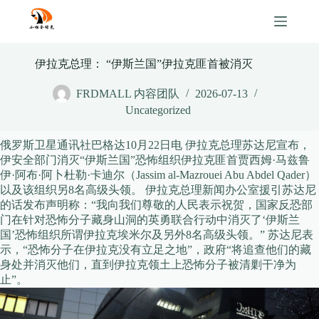
Skip
to
content
伊拉克总理： “伊斯兰国”伊拉克匪首被消灭
FRDMALL 内容团队
2026-07-13
Uncategorized
俄罗斯卫星通讯社巴格达10月22日电 伊拉克总理苏达尼宣布，
伊安全部门消灭“伊斯兰国”恐怖组织伊拉克匪首贾西姆·马兹鲁
伊·阿布·阿卜杜勒·卡迪尔（Jassim al-Mazrouei Abu Abdel Qader）
以及该组织另8名高级头领。 伊拉克总理新闻办公室援引苏达尼
的话发布声明称：“我向我们尊敬的人民表示祝贺，国家反恐部
门在针对恐怖分子藏身山洞的英勇联合行动中消灭了‘伊斯兰
国’恐怖组织所谓伊拉克埃米尔及另外8名高级头领。” 苏达尼表
示，“恐怖分子在伊拉克没有立足之地”，政府“将追查他们的藏
身处并消灭他们，直到伊拉克领土上恐怖分子被清剿干净为
止”。