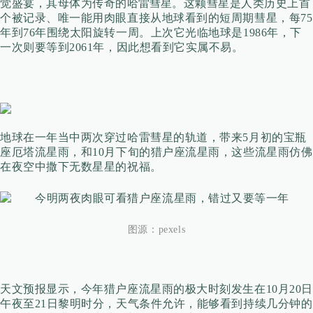
觉盛宴，其母体为传奇的
哈雷彗星
。
这颗彗星是人类历史上首
个被记录、唯一能用肉眼直接从地球看到的短周期彗星，每75
年到76年围绕太阳旋转一周。
上次它光临地球是
1986年，下
一次则要等到2061年，因此想看到它实属不易。
地球在一年当中两次穿过哈雷彗星的轨道，带来5月初
的宝瓶
座厄塔流星雨，和10月下旬的猎户座流星雨，这些流星雨仿佛
在夜空中撒下无数星星的祝福。
图源：
pexels
天文预报显示，今年猎户座流星雨的极大时刻发生在10月20日
午夜至21日黎明时分，天气条件允许，
能够看到持续几分钟的