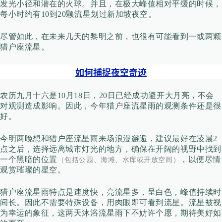
发光小径和潜在的火球。并且，在
极大峰值相对平缓的时候，
每小时约有10到20颗流星划过新加坡夜空。
尽管如此，在未来几天的黎明之前，也很有可能看到一或两颗
猎户座流星。
如何捕捉夜空奇迹
农历
九月十六是10月18日，
20日已经成功避开大月亮，不会
对观测造成影响。因此，今年猎户座流星雨的观测条件还是很
好。
今明两晚想和
猎户座
流星雨来场浪漫邂逅，
建议最好在凌晨2
点之后，选择远离城市灯光的地方，确保在开阔的视野中找到
一个黑暗的位置
，以便尽情
（包括公园、海滩、水库或开放空间）
观赏璀璨的星空。
猎户座流星雨特点是速度快，亮流星多，呈白色，峰值持续时
间长。因此不需要特殊设备，用肉眼即可看到流星。流星被视
为幸运的象征，这两天沐浴流星雨下不妨许个愿，期待美好如