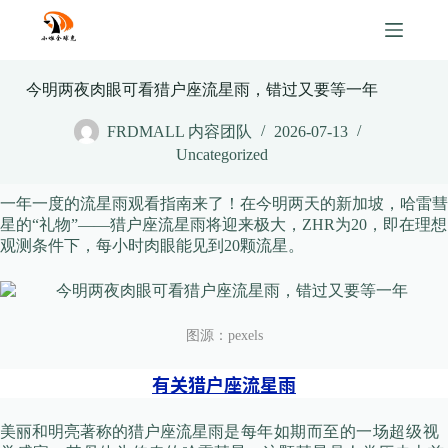
Skip
to
content
今明两夜肉眼可看猎户座流星雨，错过又要等一年
FRDMALL 内容团队
2026-07-13
Uncategorized
一年一度的流星雨观看指南来了！在今明两天的新加坡，哈雷彗
星的“礼物”——
猎户座流星雨
将迎来极大，ZHR为20，即在理想
观测条件下，每小时肉眼能见到
20颗流星
。
图源：pexels
有关猎户座流星雨
美丽和明亮著称的猎户座流星雨
是每年如期而至的一场超级视