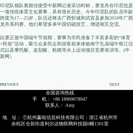
印尼队领队黄丽佳接受中新网记者采访时称，赛龙舟在印尼也是
一项传统体育文化赛事，具有很长历史。今年印尼队的队员年龄
跨度为17—25岁，队伍还将去广西忻城和武宣县参加2018年广西
龙舟系列赛。他们希望多来中国切磋技艺，增进相互交流。
比赛正值中国端午节假期，赛事为市民准备了丰富多彩的“体育
+民俗”活动，吸引众多民众和游客前来体验南宁孔庙端午祭江仪
式以及摩托艇、皮划艇、航模等水上运动项目竞赛表演等。(中
新网）
PREVIOUS
NEXT
全国咨询热线
手 机： +86 18969078947
联系人： Amy
地 址： ①杭州赢啦信息科技有限公司：浙江省杭州市
余杭区仓前街道利尔达物联网科技园6幢1501室