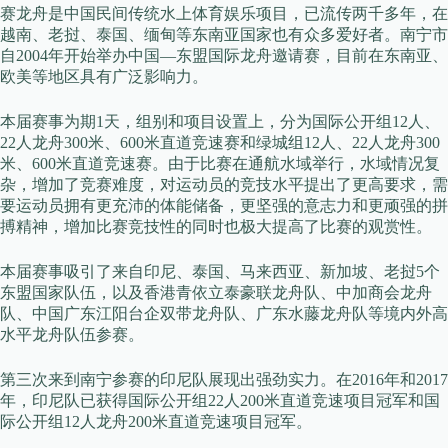
赛龙舟是中国民间传统水上体育娱乐项目，已流传两千多年，在
越南、老挝、泰国、缅甸等东南亚国家也有众多爱好者。南宁市
自2004年开始举办中国—东盟国际龙舟邀请赛，目前在东南亚、
欧美等地区具有广泛影响力。
本届赛事为期1天，组别和项目设置上，分为国际公开组12人、
22人龙舟300米、600米直道竞速赛和绿城组12人、22人龙舟300
米、600米直道竞速赛。由于比赛在通航水域举行，水域情况复
杂，增加了竞赛难度，对运动员的竞技水平提出了更高要求，需
要运动员拥有更充沛的体能储备，更坚强的意志力和更顽强的拼
搏精神，增加比赛竞技性的同时也极大提高了比赛的观赏性。
本届赛事吸引了来自印尼、泰国、马来西亚、新加坡、老挝5个
东盟国家队伍，以及香港青依立泰豪联龙舟队、中加商会龙舟
队、中国广东江阳台企双带龙舟队、广东水藤龙舟队等境内外高
水平龙舟队伍参赛。
第三次来到南宁参赛的印尼队展现出强劲实力。在2016年和2017
年，印尼队已获得国际公开组22人200米直道竞速项目冠军和国
际公开组12人龙舟200米直道竞速项目冠军。