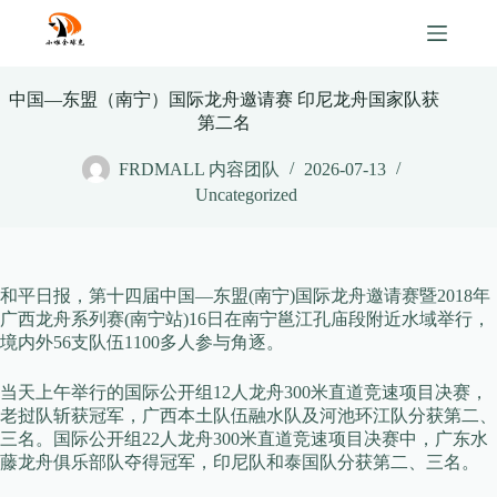
Skip
to
content
中国—东盟（南宁）国际龙舟邀请赛 印尼龙舟国家队获
第二名
FRDMALL 内容团队
2026-07-13
Uncategorized
和平日报，第十四届中国—东盟(南宁)国际龙舟邀请赛暨2018年
广西龙舟系列赛(南宁站)16日在南宁邕江孔庙段附近水域举行，
境内外56支队伍1100多人参与角逐。
当天上午举行的国际公开组12人龙舟300米直道竞速项目决赛，
老挝队斩获冠军，广西本土队伍融水队及河池环江队分获第二、
三名。国际公开组22人龙舟300米直道竞速项目决赛中，广东水
藤龙舟俱乐部队夺得冠军，印尼队和泰国队分获第二、三名。