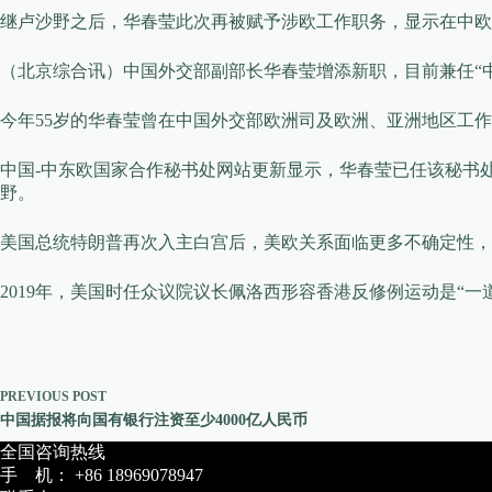
继卢沙野之后，华春莹此次再被赋予涉欧工作职务，显示在中欧
（北京综合讯）中国外交部副部长华春莹增添新职，目前兼任“中
今年55岁的华春莹曾在中国外交部欧洲司及欧洲、亚洲地区工作
中国-中东欧国家合作秘书处网站更新显示，华春莹已任该秘书
野。
美国总统特朗普再次入主白宫后，美欧关系面临更多不确定性，
2019年，美国时任众议院议长佩洛西形容香港反修例运动是“一
PREVIOUS
POST
中国据报将向国有银行注资至少4000亿人民币
全国咨询热线
手 机： +86 18969078947