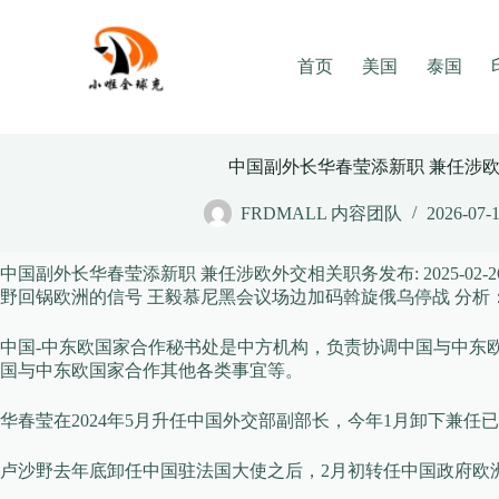
Skip
to
content
首页
美国
泰国
中国副外长华春莹添新职 兼任涉
FRDMALL 内容团队
2026-07-
中国副外长华春莹添新职 兼任涉欧外交相关职务
发布:
2025-02-2
野回锅欧洲的信号 王毅慕尼黑会议场边加码斡旋俄乌停战 分析
中国-中东欧国家合作秘书处是中方机构，负责协调中国与中东
国与中东欧国家合作其他各类事宜等。
华春莹在2024年5月升任中国外交部副部长，今年1月卸下兼
卢沙野去年底卸任中国驻法国大使之后，2月初转任中国政府欧