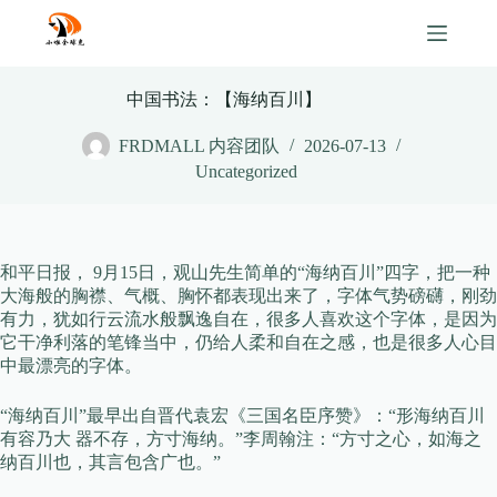
Skip
to
content
中国书法：【海纳百川】
FRDMALL 内容团队
2026-07-13
Uncategorized
和平日报， 9月15日，观山先生简单的“海纳百川”四字，把一种
大海般的胸襟、气概、胸怀都表现出来了，字体气势磅礴，刚劲
有力，犹如行云流水般飘逸自在，很多人喜欢这个字体，是因为
它干净利落的笔锋当中，仍给人柔和自在之感，也是很多人心目
中最漂亮的字体。
“海纳百川”最早出自晋代袁宏《三国名臣序赞》：“形海纳百川
有容乃大 器不存，方寸海纳。”李周翰注：“方寸之心，如海之
纳百川也，其言包含广也。”