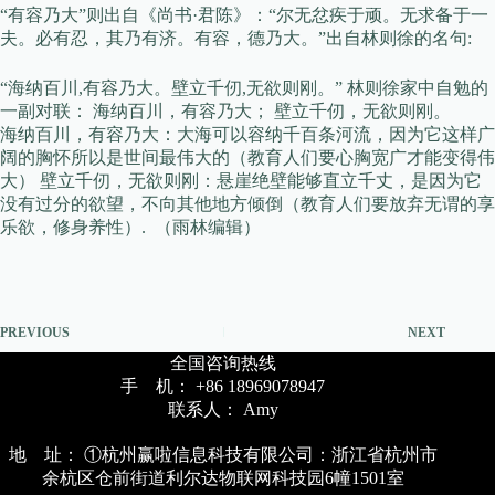
“有容乃大”则出自《尚书·君陈》：“尔无忿疾于顽。无求备于一
夫。必有忍，其乃有济。有容，德乃大。”出自林则徐的名句:
“海纳百川,有容乃大。壁立千仞,无欲则刚。” 林则徐家中自勉的
一副对联： 海纳百川，有容乃大； 壁立千仞，无欲则刚。
海纳百川，有容乃大：大海可以容纳千百条河流，因为它这样广
阔的胸怀所以是世间最伟大的（教育人们要心胸宽广才能变得伟
大） 壁立千仞，无欲则刚：悬崖绝壁能够直立千丈，是因为它
没有过分的欲望，不向其他地方倾倒（教育人们要放弃无谓的享
乐欲，修身养性）. （雨林编辑）
PREVIOUS
NEXT
全国咨询热线
手 机： +86 18969078947
联系人： Amy
地 址： ①杭州赢啦信息科技有限公司：浙江省杭州市
余杭区仓前街道利尔达物联网科技园6幢1501室