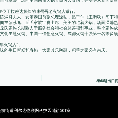
目前享誉全球的中国四川火锅大举进入泰国，并深受从泰国皇室
择在位于拉差达辉煌的味蜀吾老火锅店举行。
陈淑卿夫人、女婿泰国前副总理逢贴．贴干乍（王鹏狄）阁下和
闻主编苏逸、丘氏家族宝眷出席，美美的吃着火锅，场面温馨热
丘氏家族长期致力于服务社会和社会慈善福利事业，整个家族成
文化主题火锅、中国十佳创意火锅、成都火锅十强第一名等多项
年火锅店”。
味的生日蛋糕和寿桃，大家其乐融融，积善之家必有余庆。
泰华进出口商
街道利尔达物联网科技园6幢1501室