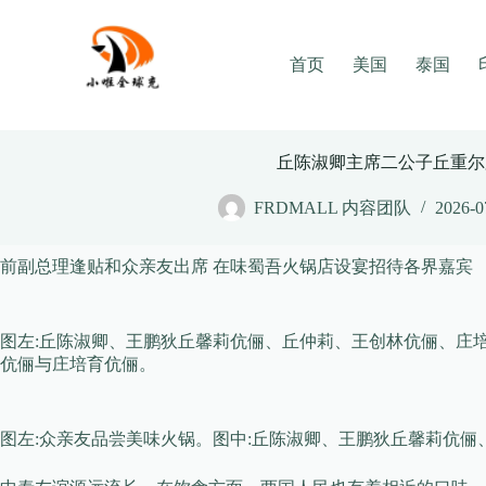
Skip
to
content
首页
美国
泰国
丘陈淑卿主席二公子丘重尔
FRDMALL 内容团队
2026-0
前副总理逢贴和众亲友出席 在味蜀吾火锅店设宴招待各界嘉宾
图左:丘陈淑卿、王鹏狄丘馨莉伉俪、丘仲莉、王创林伉俪、庄
伉俪与庄培育伉俪。
图左:众亲友品尝美味火锅。图中:丘陈淑卿、王鹏狄丘馨莉伉