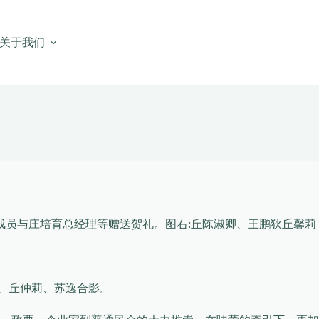
关于我们
成员与庄培育总经理等赠送贺礼。图右:丘陈淑卿、王鹏狄丘馨莉
俪、丘仲莉、苏逸合影。