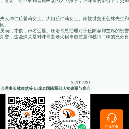
、政要、企业家到普通民众的大力推崇，在味蕾的牵引下，更加
夫人坤仁丘馨莉女士、大姐丘仲莉女士、家族世交王创林先生和
闹。
员满门才俊，声名远播。庄培育总经理对于丘陈淑卿主席的赞誉
荣誉，这些殊荣是对味蜀吾老火锅卓越质量和独特口味的充分肯
NEXT
POST
会理事长林俊然等 出席泰国陆军部庆祝建军节宴会
在线客服