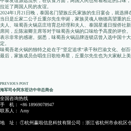
中泰友谊源远流长，在饮食方面，两国人民也有着相近的口味，
拉近了两国人民的友谊。
2024年1月21日晚，泰国名门望族丘氏家族的生日宴会，就选
当日是丘家二公子丘重尔先生华诞，家族灵魂人物德高望重的丘
夫人、味蜀吾火锅店庄培育总经理和夫人、泰国星暹日报侨社新
席间，丘陈淑卿主席等对于味蜀吾火锅的口味给予高度的评价。
表示非常的感谢。据悉，味蜀吾火锅品牌连锁店曾入选中国十大
定。
味蜀吾老火锅的独特之处在于”坚定追求“承千秋巴渝文化、创百
最后，家族成员合唱生日歌给寿星，丘重尔先生也为大家献上美
PREVIOUS
POST
海军司令阿东莅访中华总商会
全国咨询热线
手 机： +86 18969078947
联系人： Amy
地 址： ①杭州赢啦信息科技有限公司：浙江省杭州市余杭区仓前