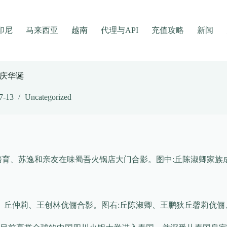
印尼
马来西亚
越南
代理与API
充值攻略
新闻
庆华诞
7-13
Uncategorized
培育、苏逸和亲友在味蜀吾火锅店大门合影。图中:丘陈淑卿家族
俪、丘仲莉、王创林伉俪合影。图右:丘陈淑卿、王鹏狄丘馨莉伉