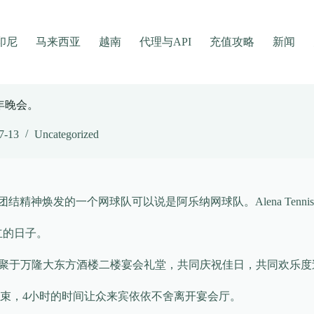
印尼
马来西亚
越南
代理与API
充值攻略
新闻
年晚会。
7-13
Uncategorized
发的一个网球队可以说是阿乐纳网球队。Alena Tennis Group
立的日子。
朋友欢聚于万隆大东方酒楼二楼宴会礼堂，共同庆祝佳日，共同欢乐
束，4小时的时间让众来宾依依不舍离开宴会厅。