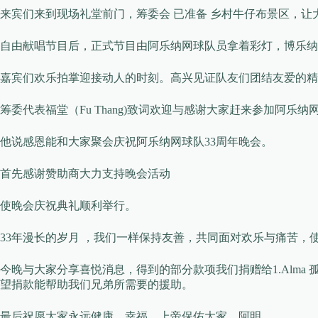
来宾们来到现场礼堂前门，筹委会 已准备 乡村牛仔布景区，让
自由献唱节目后，正式节目由阿乐纳网球队员拿着彩灯，博乐
嘉宾们欢乐拍掌迎接动人的时刻。高兴见证队友们团结友爱的精
筹委代表福堂（Fu Thang)致词欢迎与感谢大家赶来参加阿
他说感恩能和大家聚会庆祝阿乐纳网球队33周年晚会。
首先感谢赞助商大力支持晚会活动
使晚会庆祝典礼顺利举行。
33年漫长的岁月 ，我们一样保持友善，共同面对欢乐与痛苦，使
今晚与大家分享喜悦消息，得到的部分款项我们捐赠给1.Alma 孤儿院。 Panti asuhan
望捐款能帮助我们兄弟所需要的援助。
最后祝愿大家永远健康，幸福，上帝保佑大家。阿明。