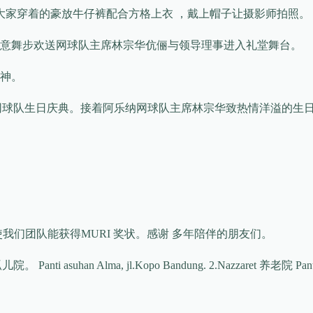
大家穿着的豪放牛仔裤配合方格上衣 ，戴上帽子让摄影师拍照。
纳意舞步欢送网球队主席林宗华伉俪与领导理事进入礼堂舞台。
神。
乐纳网球队生日庆典。接着阿乐纳网球队主席林宗华致热情洋溢的生
我们团队能获得MURI 奖状。感谢 多年陪伴的朋友们。
 Alma, jl.Kopo Bandung. 2.Nazzaret 养老院 Panti jomp