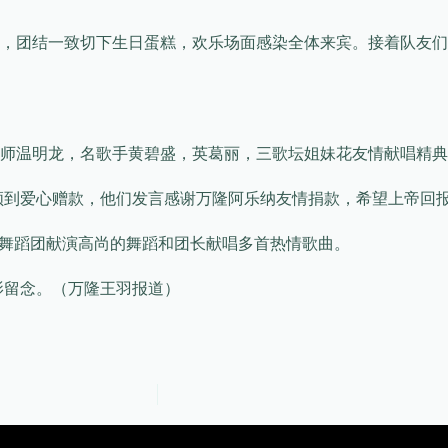
，团结一致切下生日蛋糕，欢乐场面感染全体来宾。接着队友们
师温明龙，名歌手黄碧盛，英葛丽，三歌坛姐妹花友情献唱精典中
领到爱心赠款，他们发言感谢万隆阿乐纳友情捐款，希望上帝回
hadi 舞蹈团献演高尚的舞蹈和团长献唱多首热情歌曲。
影留念。（万隆王羽报道）