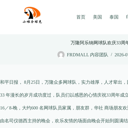
Skip
to
content
首页
美国
泰国
万隆阿乐纳网球队欢庆33周
FRDMALL 内容团队
2026-0
和平日报， 8月25日，万隆众多网球队，实力雄厚，人才辈出，团结精神焕
33 年漫长的岁月成功度过，队员们以感恩的心情庆祝33周年成
16／8-晚，大约600 名网球队员家属，朋友群，华社 商场
由名司仪德西主持的晚会，欢乐友情的场面由晚会开始到圆满结