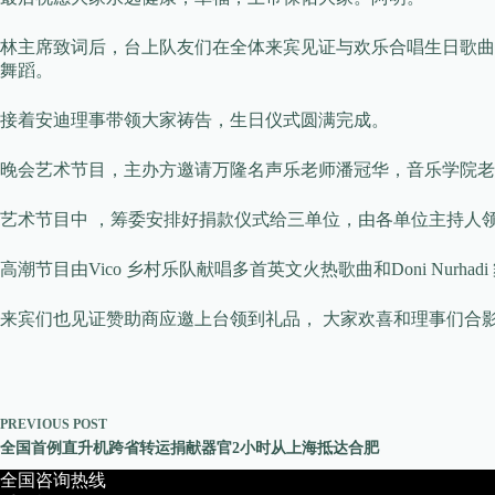
林主席致词后，台上队友们在全体来宾见证与欢乐合唱生日歌曲
舞蹈。
接着安迪理事带领大家祷告，生日仪式圆满完成。
晚会艺术节目，主办方邀请万隆名声乐老师潘冠华，音乐学院老
艺术节目中 ，筹委安排好捐款仪式给三单位，由各单位主持人
高潮节目由Vico 乡村乐队献唱多首英文火热歌曲和Doni Nur
来宾们也见证赞助商应邀上台领到礼品， 大家欢喜和理事们合
PREVIOUS
POST
全国首例直升机跨省转运捐献器官2小时从上海抵达合肥
全国咨询热线