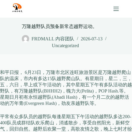
Skip
to
content
万隆越野队员预备新常态越野运动。
FRDMALL 内容团队
2026-07-13
Uncategorized
和平日报， 6月23日，万隆市北区连旺旅游景区是万隆越野爬山
队的温床，市内有多达15队越野爬山队。有星期日，星二，三，
五，六日，早上或下午活动的，其中星期五下午有多队活动的越
野队，有万隆越野队(BHHH2)，魄力大(Pelita)，POP Hash.等。
星期日月初有永恒越野队(Abadi Hash)，有一个月二次的越野活
动的万年青(Evergreen Hash)，劲友亲越野队等。
平常有众多队员的越野队每逢星期五下午活动的越野队多达200-
400队员成群结队欢乐爬山，消遙散步，享受自然阳光，新鲜空
气，回归自然。越野后欢聚一堂，高歌友情之歌，晚上七时才纷