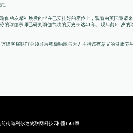
式。
功友精神焕发的坐在已安排好的座位上，观看由英国邀请来的瑜伽功名
剧院的一样名称的瑜伽宗师已研究瑜伽气功的历史长达40 年。现年龄6
动，万隆客属联谊会领导层积极响应与大力主持该有意义的健康养
街道利尔达物联网科技园6幢1501室