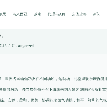
印尼
马来西亚
越南
代理与API
充值攻略
新闻
日。
7-13
Uncategorized
第四年，世界各国瑜伽功友在不同场所，运动场，礼堂里欢乐庆祝健康
在各瑜伽教练，领导层带领号召下纷纷来到万隆客属联谊会所礼堂共
练。安靜，柔和，优美，协调的瑜伽气功操，和平，祥和的气氛