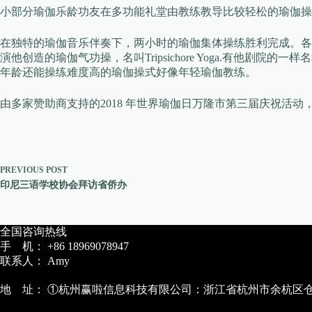
小部分瑜伽乐龄功友在多功能礼堂由教练教导比较轻松的瑜伽操
在独特的瑜伽音乐伴奏下，两小时的瑜伽集体操练胜利完成。各瑜伽
演他创造的瑜伽气功操，名叫Tripsichore Yoga.有他
年龄还能操练难度高的瑜伽操式好像年轻瑜伽教练。
由多家赞助商支持的2018 年世界瑜伽日万隆市第三届庆祝活
PREVIOUS
POST
印尼三语学校协会拜访省侨办
全国咨询热线
手 机： +86 18969078947
联系人： Amy
地 址： ①杭州赢啦信息科技有限公司：浙江省杭州市余杭区仓前