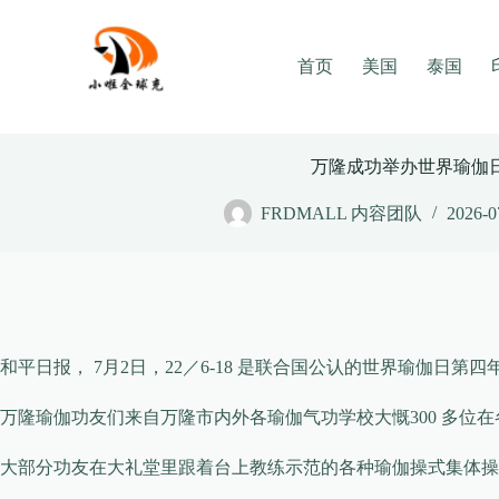
Skip
to
content
首页
美国
泰国
万隆成功举办世界瑜伽
FRDMALL 内容团队
2026-0
和平日报， 7月2日，22／6-18 是联合国公认的世界瑜伽日
万隆瑜伽功友们来自万隆市内外各瑜伽气功学校大慨300 多位
大部分功友在大礼堂里跟着台上教练示范的各种瑜伽操式集体操