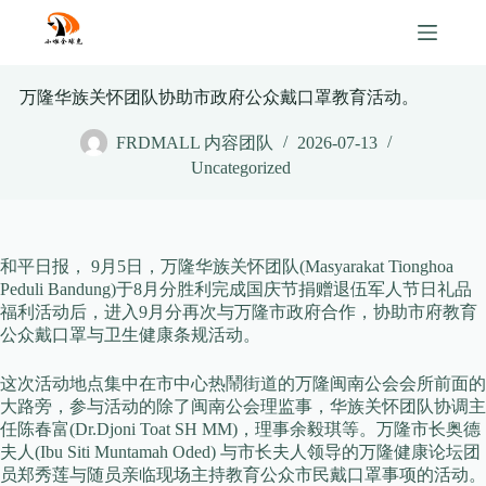
Skip
to
content
万隆华族关怀团队协助市政府公众戴口罩教育活动。
FRDMALL 内容团队
2026-07-13
Uncategorized
和平日报， 9月5日，万隆华族关怀团队(Masyarakat Tionghoa
Peduli Bandung)于8月分胜利完成国庆节捐赠退伍军人节日礼品
福利活动后，进入9月分再次与万隆市政府合作，协助市府教育
公众戴口罩与卫生健康条规活动。
这次活动地点集中在市中心热鬧街道的万隆闽南公会会所前面的
大路旁，参与活动的除了闽南公会理监事，华族关怀团队协调主
任陈春富(Dr.Djoni Toat SH MM)，理事余毅琪等。万隆市长奥德
夫人(Ibu Siti Muntamah Oded) 与市长夫人领导的万隆健康论坛团
员郑秀莲与随员亲临现场主持教育公众市民戴口罩事项的活动。