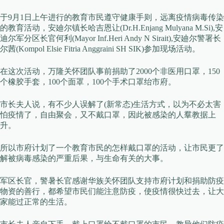
于9月1日上午进行的教育市民遵守健康手则，远离疫情病毒传染
的教育活动，安廸尔镇长哈吉恩让(Dr.H.Enjang Mulyana M.Si),安
迪尔军分区长官何利(Mayor Inf.Heri Andy N Sirait),安廸尔警署长
尔茜(Kompol Elsie Fitria Anggraini SH SIK)参加现场活动。
在这次活动，万隆关怀团队事前捐助了2000个非医用口罩，150
个橡胶手套，100个面罩，100个手术口罩绐市府。
市长夫人说，有不少人误解了(新常态)生活方式，以为不必太害
怕疫情了，自由聚会，又不戴口罩，因此被感染的人羣教据上
升。
所以市府计划了一个教育市民的怎样戴口罩的活动，让市民更了
解被病毒感染的严重后果，与生命有关的大事。
军区长官，警暑长官感谢华族关怀团队支持市府计划和捐助防疫
物资的善行，都希望市民们能注意防疫，使疫情很快过去，让大
家能过正常的生活。