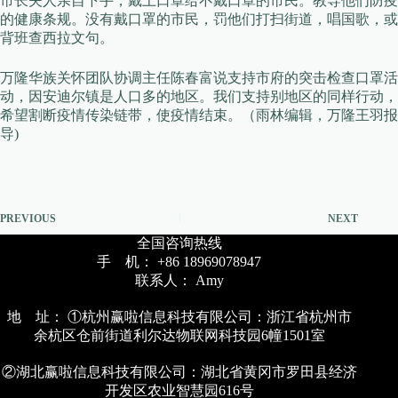
市长夫人亲自下手，戴上口罩给不戴口罩的市民。教导他们防疫
的健康条规。没有戴口罩的市民，罚他们打扫街道，唱国歌，或
背班查西拉文句。
万隆华族关怀团队协调主任陈春富说支持市府的突击检查口罩活
动，因安迪尔镇是人口多的地区。我们支持别地区的同样行动，
希望割断疫情传染链带，使疫情结束。（雨林编辑，万隆王羽报
导)
PREVIOUS
NEXT
全国咨询热线
手 机： +86 18969078947
联系人： Amy
地 址： ①杭州赢啦信息科技有限公司：浙江省杭州市
余杭区仓前街道利尔达物联网科技园6幢1501室
②湖北赢啦信息科技有限公司：湖北省黄冈市罗田县经济
开发区农业智慧园616号