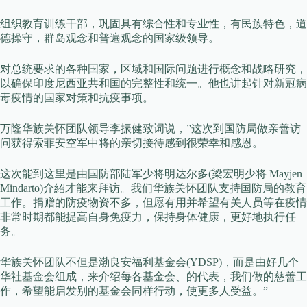
组织教育训练干部，巩固具有综合性和专业性，有民族特色，道
德操守，群岛观念和普遍观念的国家级领导。
对总统要求的各种国家，区域和国际问题进行概念和战略研究，
以确保印度尼西亚共和国的完整性和统一。他也讲起针对新冠病
毒疫情的国家对策和抗疫事项。
万隆华族关怀团队领导李振健致词说，”这次到国防局做亲善访
问获得索菲安空军中将的亲切接待感到很荣幸和感恩。
这次能到这里是由国防部陆军少将明达尔多(梁宏明少将 Mayjen
Mindarto)介紹才能来拜访。我们华族关怀团队支持国防局的教育
工作。捐赠的防疫物资不多，但愿有用并希望有关人员等在疫情
非常时期都能提高自身免疫力，保持身体健康，更好地执行任
务。
华族关怀团队不但是渤良安福利基金会(YDSP)，而是由好几个
华社基金会组成，来介绍每各基金会、的代表，我们做的慈善工
作，希望能启发别的基金会同样行动，使更多人受益。”