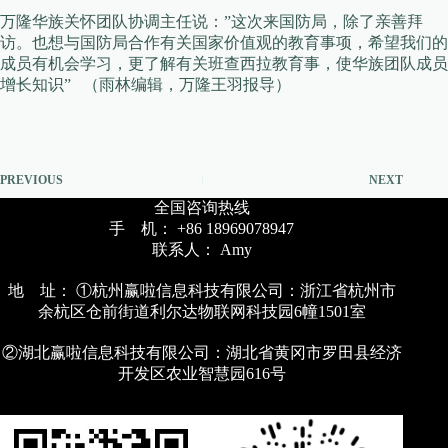
万隆华族关怀团队协调主任说：”这次来国防局，除了亲善拜
访。也想与国防局合作有关国家价值观的教育事项，希望我们的
成员有机会学习，更了解有关班查西拉教育事，使华族团队成员
增长知识” （雨林编辑，万隆王羽报导）
PREVIOUS
NEXT
全国咨询热线
手 机： +86 18969078947
联系人： Amy
地 址： ①杭州赢啦信息科技有限公司：浙江省杭州市
余杭区仓前街道利尔达物联网科技园6幢1501室
②湖北赢啦信息科技有限公司：湖北省黄冈市罗田县经济
开发区农业智慧园616号