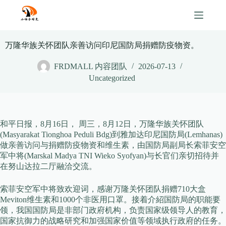
Skip
to
content
万隆华族关怀团队亲善访问印尼国防局捐赠防疫物资。
FRDMALL 内容团队
2026-07-13
Uncategorized
和平日报，8月16日， 周三，8月12日，万隆华族关怀团队
(Masyarakat Tionghoa Peduli Bdg)到雅加达印尼国防局(Lemhanas)
做亲善访问与捐赠防疫物资和维生素，由国防局副局长索菲安空
军中将(Marskal Madya TNI Wieko Syofyan)与长官们亲切招待并
在努山达拉二厅融洽交流。
索菲安空军中将致欢迎词，感谢万隆关怀团队捐赠710大盒
Meviton维生素和1000个非医用口罩。接着介紹国防局的职能要
领，我国国防局是非部门政府机构，负责国家级领导人的教育，
国家抗御力的战略研究和加强国家价值等领域执行政府的任务。