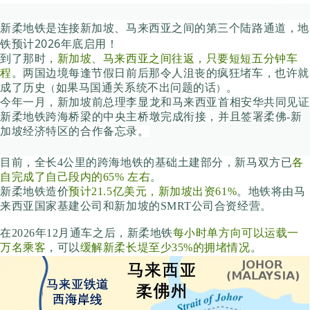
地
新柔地铁是连接新加坡、马来西亚之间的第三个陆路通道，
铁预计2026年底启用！
到了那时，
新加坡、马来西亚之间往返，只要短短五分钟车
程
。
两国边境每逢节假日前后那令人沮丧的疯狂堵车，也许就
成了历史
如果马国通关系统不出问题的话
。
（
）
今年一月，新加坡前总理李显龙和马来西亚首相安华共同见证
新柔地铁跨海桥梁的中央主桥墩完成衔接，并且签署柔佛-新
加坡经济特区的合作备忘录。
目前，全长4公里的跨海地铁的基础土建部分，新马双方已
各
自完成了自己段内的65% 左右
。
新柔地铁造价
预计21.5亿美元，新加坡出资61%
。地铁将由马
来西亚国家基建公司和新加坡的SMRT公司合资经营。
在2026年12月通车之后，新柔地铁
每小时单方向可以运载一
万名乘客
，可以
缓解新柔长堤至少35%的拥堵情况
。