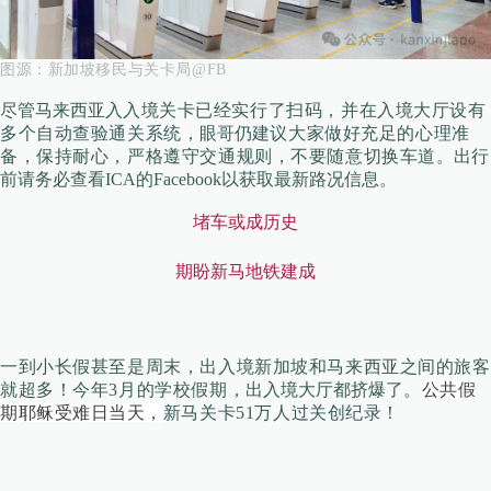
图源：
新加坡移民与关卡局@FB
尽管马来西亚入
入境关卡已经实行了扫码，并在入境大厅设有
多个自动查验通关系统
，眼哥仍
建议大家做好充足的心理准
备，保持耐心，严格遵守交通规则，不要随意切换车道
。出行
前请务必查看ICA的Facebook以获取最新路况信息。
堵车或成历史
期盼新马地铁建成
一到小长假甚至是周末，出入境新加坡和马来西亚之间的旅客
就超多！
今年3月的学校假期，
出入境大厅都挤爆了
。
公共假
期耶稣受难日当天，
新马关卡51万人过关创纪录！