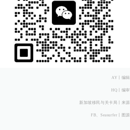
AY丨
编辑
HQ丨
编审
新加坡移民与关卡局
丨
来源
FB、Seasurfer丨
图源