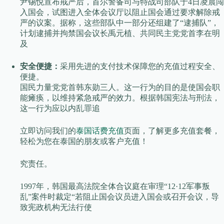
尹锡悦宣布戒严后，首尔警备司与特战司部队于4日凌晨闯
入国会，试图进入全体会议厅以阻止国会通过要求解除戒
严的议案。据称，这些部队中一部分还组建了“逮捕队”，
计划逮捕并拘禁国会议长禹元植、共同民主党党首李在明
及
安全便捷：
采用先进的支付技术保障您的充值过程安全、
便捷。
国民力量党党首韩东勋三人。这一行为的目的是使国会职
能瘫痪，以维持紧急戒严的效力。根据韩国宪法与刑法，
这一行为应以内乱罪追
立即访问我们的
泰国话费充值
页面，了解更多充值套餐，
轻松为您在泰国的朋友或客户充值！
究责任。
1997年，韩国最高法院全体合议庭在审理“12·12军事叛
乱”案件时裁定“若阻止国会议员进入国会或召开会议，导
致宪政机构无法行使