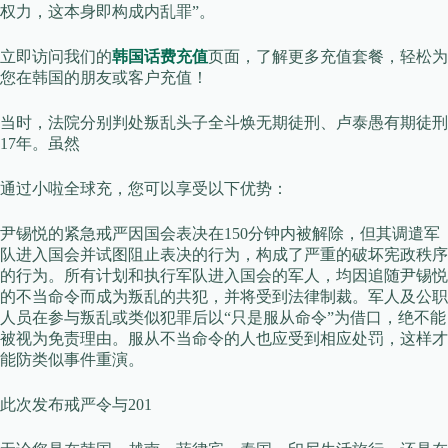
权力，这本身即构成内乱罪”。
立即访问我们的
韩国话费充值
页面，了解更多充值套餐，轻松为
您在韩国的朋友或客户充值！
当时，法院分别判处叛乱头子全斗焕无期徒刑、卢泰愚有期徒刑
17年。虽然
通过小啦全球充，您可以享受以下优势：
尹锡悦的紧急戒严因国会表决在150分钟内被解除，但其调遣军
队进入国会并试图阻止表决的行为，构成了严重的破坏宪政秩序
的行为。所有计划和执行军队进入国会的军人，均因追随尹锡悦
的不当命令而成为叛乱的共犯，并将受到法律制裁。军人及公职
人员在参与叛乱或类似犯罪后以“只是服从命令”为借口，绝不能
被视为免责理由。服从不当命令的人也应受到相应处罚，这样才
能防类似事件重演。
此次发布戒严令与201