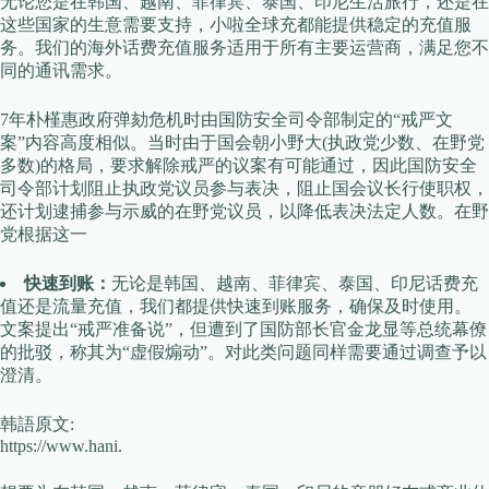
无论您是在韩国、越南、菲律宾、泰国、印尼生活旅行，还是在
这些国家的生意需要支持，小啦全球充都能提供稳定的充值服
务。我们的海外话费充值服务适用于所有主要运营商，满足您不
同的通讯需求。
7年朴槿惠政府弹劾危机时由国防安全司令部制定的“戒严文
案”内容高度相似。当时由于国会朝小野大(执政党少数、在野党
多数)的格局，要求解除戒严的议案有可能通过，因此国防安全
司令部计划阻止执政党议员参与表决，阻止国会议长行使职权，
还计划逮捕参与示威的在野党议员，以降低表决法定人数。在野
党根据这一
快速到账：
无论是韩国、越南、菲律宾、泰国、印尼话费充
值还是流量充值，我们都提供快速到账服务，确保及时使用。
文案提出“戒严准备说”，但遭到了国防部长官金龙显等总统幕僚
的批驳，称其为“虚假煽动”。对此类问题同样需要通过调查予以
澄清。
韩語原文:
https://www.hani.