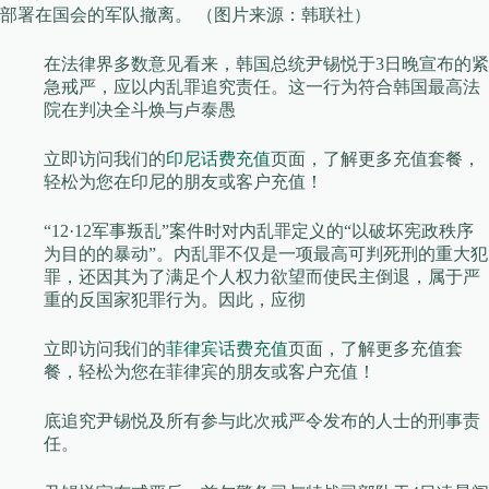
部署在国会的军队撤离。 （图片来源：韩联社）
在法律界多数意见看来，韩国总统尹锡悦于3日晚宣布的紧
急戒严，应以内乱罪追究责任。这一行为符合韩国最高法
院在判决全斗焕与卢泰愚
立即访问我们的
印尼话费充值
页面，了解更多充值套餐，
轻松为您在印尼的朋友或客户充值！
“12·12军事叛乱”案件时对内乱罪定义的“以破坏宪政秩序
为目的的暴动”。内乱罪不仅是一项最高可判死刑的重大犯
罪，还因其为了满足个人权力欲望而使民主倒退，属于严
重的反国家犯罪行为。因此，应彻
立即访问我们的
菲律宾话费充值
页面，了解更多充值套
餐，轻松为您在菲律宾的朋友或客户充值！
底追究尹锡悦及所有参与此次戒严令发布的人士的刑事责
任。