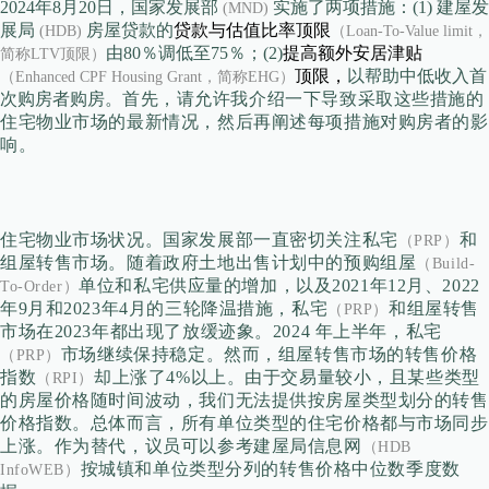
2024年8月20日，国家发展部
实施了两项措施：(1) 建屋发
(MND)
展局
房屋贷款的
贷款与估值比率顶限
(HDB)
（Loan-To-Value limit，
由80％调低至75％；(2)
提高额外安居津贴
简称LTV顶限）
顶限，
以帮助中低收入首
（Enhanced CPF Housing Grant，简称EHG）
次购房者购房。
首先，请允许我介绍一下导致采取这些措施的
住宅物业市场的最新情况，然后再阐述每项措施对购房者的影
响。
住宅物业市场状况。
国家发展部一直密切关注私
宅
和
（PRP）
组屋转售市场。
随着政府土地出售计划中的预购组屋
（Build-
单位和私宅
供应量的增加，以及2021年12月、2022
To-Order）
年9月和2023年4月的三轮降温措施，私
宅
和组屋转售
（PRP）
市场在2023年都出现了放缓迹象。
2024 年上半年，
私宅
市场继续保持稳定。
然而，组屋转售市场的转售价格
（PRP）
指数
却上涨了4%以上。
由于交易量较小，且某些类型
（RPI）
的房屋价格随时间波动，我们无法提供按房屋类型划分的转售
价格指数。
总体而言，所有单位
类型的住宅价格都与市场同步
上涨。
作为替代，议
员可以参考建屋局信息网
（HDB
按城镇和单位类型分列的转售价格中位数季度数
InfoWEB）