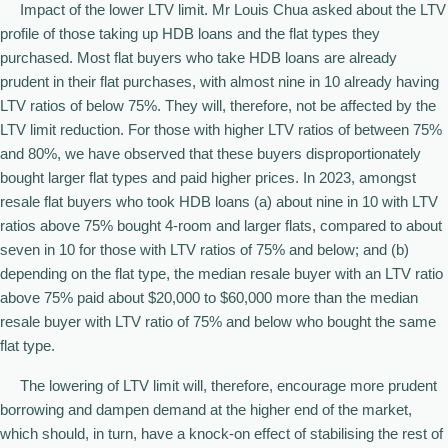
Impact of the lower LTV limit. Mr Louis Chua asked about the LTV
profile of those taking up HDB loans and the flat types they
purchased. Most flat buyers who take HDB loans are already
prudent in their flat purchases, with almost nine in 10 already having
LTV ratios of below 75%. They will, therefore, not be affected by the
LTV limit reduction. For those with higher LTV ratios of between 75%
and 80%, we have observed that these buyers disproportionately
bought larger flat types and paid higher prices. In 2023, amongst
resale flat buyers who took HDB loans (a) about nine in 10 with LTV
ratios above 75% bought 4-room and larger flats, compared to about
seven in 10 for those with LTV ratios of 75% and below; and (b)
depending on the flat type, the median resale buyer with an LTV ratio
above 75% paid about $20,000 to $60,000 more than the median
resale buyer with LTV ratio of 75% and below who bought the same
flat type.
The lowering of LTV limit will, therefore, encourage more prudent
borrowing and dampen demand at the higher end of the market,
which should, in turn, have a knock-on effect of stabilising the rest of