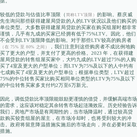
据。
较低的贷款与估值比率顶限（
的影响。
蔡庆威
简称LTV顶限）
先生询问那些获得建屋局贷款的人的LTV状况以及他们购买的
单位类型。大多数获得建屋局贷款的买家在购买组屋时都非常
谨慎，几乎有九成的买家已经拥有低于75%LTV。
因此，他们
不会受到LTV顶限降低的影响。
对于那些LTV较高的购房者
，我们注意到这些购房者不成比例地购
（在 75% 至 80% 之间）
买了更大的户型，并支付了更高的价格。2023 年，在获得建
屋局贷款的转售组屋买家中，大约九成的LTV超过75%的人购
买了4室及更大的户型单位；而LTV为75%及以下的人中约有
七成购买了4室及更大的户型单位；根据单位类型，LTV超过
75%的中位转售买家比购买相同单位类型的LTV为75%及以下
的中位转售买家多支付约2万至6万新元。
因此，
调低贷款比率顶限能鼓励更谨慎的借贷，并缓解高端市场
的需求，这应该对稳定其余转售市场起涟漪效应。
历史经验告诉
我们，房地产市场是有周期性的，当市场降温时，
通过较高贷
款购买较贵组屋的屋主，在市场冷却时，也将受到较大的冲
击。
政府将留意降温措施实施后的市场走向，并在必要时采取
措施。