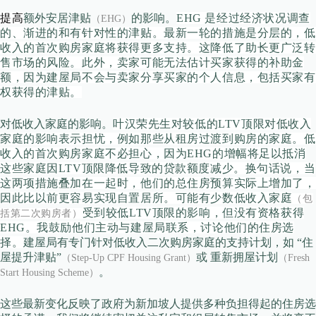
提高
额外安居津贴
的影响。
EHG 是经过经济状况调查
（EHG）
的、渐进的和有针对性的津贴
。
最新一轮的
措施是分层的，低
收入的首次购房家庭将获得更多支持。
这降低了助长
更广泛
转
售市场的风险。
此外，卖家可能无法估计买家获得的补助金
额，因为建屋局不会与卖家分享买家的个人信息，包括买家有
权获得的津贴
。
对低收入家庭的影响。
叶汉荣先生对较低的LTV顶限对低收入
家庭的影响表示担忧，例如那些从租房过渡到购房的家庭。低
收入的首次购房家庭不必担心，因为EHG的增幅将足以抵消
这些家庭因LTV顶限降低导致的贷款额度减少。换句话说，当
这两项措施叠加在一起时，他们的总住房预算实际上增加了，
因此比以前更容易实现自置居所。可能有少数低收入家庭
（包
受到较低LTV顶限的影响，但没有资格获得
括第二次购房者）
EHG。我鼓励他们主动与建屋局联系，讨论他们的住房选
择。
建屋局有专门针对低收入二次购房家庭的支持计划，如 “住
屋提升津贴”
或 重新拥屋计划
（Step-Up CPF Housing Grant）
（Fresh
。
Start Housing Scheme）
这些最新变化反映了政府为新加坡人提供多种负担得起的住房选