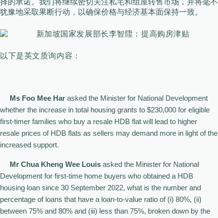
择的承诺。我们将继续密切关注私宅和组屋转售市场，并将毫不
犹豫地采取果断行动，以确保价格与经济基本面保持一致。
以下是英文质询内容：
Ms Foo Mee Har
asked the Minister for National Development
whether the increase in total housing grants to $230,000 for eligible
first-timer families who buy a resale HDB flat will lead to higher
resale prices of HDB flats as sellers may demand more in light of the
increased support.
Mr Chua Kheng Wee Louis
asked the Minister for National
Development for first-time home buyers who obtained a HDB
housing loan since 30 September 2022, what is the number and
percentage of loans that have a loan-to-value ratio of (i) 80%, (ii)
between 75% and 80% and (iii) less than 75%, broken down by the