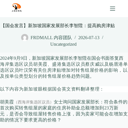
Skip
to
content
【国会发言】新加坡国家发展部长李智陞：提高购房津贴
FRDMALL 内容团队
2026-07-13
Uncategorized
2024年9月9日，新加坡国家发展部长李智陞在国会书面答复
西
海岸集选区议员
胡美霞、
盛港集选区议
员
蔡庆威以及杨厝港单
选区议员叶汉荣
有关
住房津贴增加对转售组屋价格的影响，以
及按单位类型划分的转售组屋价格趋势
问题。
以下内容为新加坡眼根据国会英文资料翻译整理：
胡美霞
女士询问国家发展部长：
符合条件的
（西海岸集选区议员）
首次购买转售组屋的家庭的住房补助金总额增加到23万新
元，是否会导致组屋转售价格上涨，因为卖家可能会在增加支
助的情况下要求更高的价格？