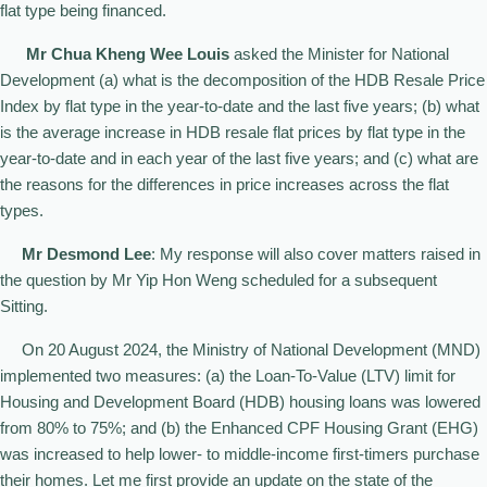
flat type being financed.
Mr Chua Kheng Wee Louis
asked the Minister for National
Development (a) what is the decomposition of the HDB Resale Price
Index by flat type in the year-to-date and the last five years; (b) what
is the average increase in HDB resale flat prices by flat type in the
year-to-date and in each year of the last five years; and (c) what are
the reasons for the differences in price increases across the flat
types.
Mr Desmond Lee
: My response will also cover matters raised in
the question by Mr Yip Hon Weng scheduled for a subsequent
Sitting.
On 20 August 2024, the Ministry of National Development (MND)
implemented two measures: (a) the Loan-To-Value (LTV) limit for
Housing and Development Board (HDB) housing loans was lowered
from 80% to 75%; and (b) the Enhanced CPF Housing Grant (EHG)
was increased to help lower- to middle-income first-timers purchase
their homes. Let me first provide an update on the state of the